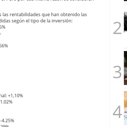
1/2026
 las rentabilidades que han obtenido las
didas según el tipo de la inversión:
45%
%
.66%
nal: +1,10%
+1.02%
 -4.25%
4.29%