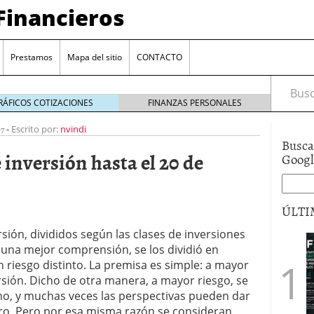
Financieros
Prestamos
Mapa del sitio
CONTACTO
Busca
RÁFICOS COTIZACIONES
FINANZAS PERSONALES
7
-
Escrito por:
nvindi
Busca
inversión hasta el 20 de
Goog
ÚLTI
rsión, divididos según las clases de inversiones
encia bancaria: nuevas perspectivas para productos
 una mejor comprensión, se los dividió en
ector automotriz
26/01/2026
n riesgo distinto. La premisa es simple: a mayor
utorio sigue al alza entre los hogares?
21/01/2026
ersión. Dicho de otra manera, a mayor riesgo, se
 reaccionan: nuevas cuentas al 1,5 % tras la
, y muchas veces las perspectivas pueden dar
os
12/01/2026
vigentes en varias entidades: ¿qué plazos y
tro. Pero por esa misma razón se consideran