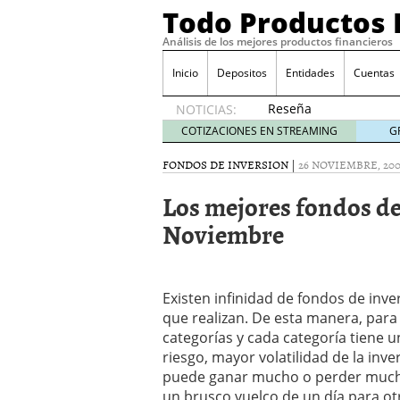
Todo Productos 
Análisis de los mejores productos financieros
Inicio
Depositos
Entidades
Cuentas
Reseña
NOTICIAS:
de SIFX:
COTIZACIONES EN STREAMING
G
Lo Que
Deben
FONDOS DE INVERSION
|
26 NOVIEMBRE, 200
Saber
Los mejores fondos de 
los
Traders
Noviembre
Mexicanos
Antes de
Operar
29/06/2026
Existen infinidad de fondos de inve
Ford y GM consiguen lic
que realizan. De esta manera, para
financieros ligados al s
categorías y cada categoría tiene u
¿Por qué el ahorro preca
riesgo, mayor volatilidad de la inv
Los bancos tradicionales
puede ganar mucho o perder mucho
presión de los neobanc
Depósitos al 4 % siguen 
un brusco vuelco de un día para o