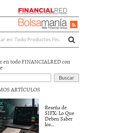
r en:
r en todo FINANCIALRED con
le
MOS ARTÍCULOS
Reseña de
SIFX: Lo Que
Deben Saber
los...