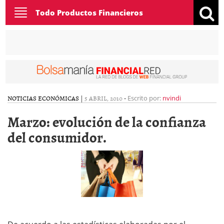
Toggle
Todo Productos Financieros
navigation
NOTICIAS ECONÓMICAS
|
5 ABRIL, 2010
-
Escrito por:
nvindi
Marzo: evolución de la confianza
del consumidor.