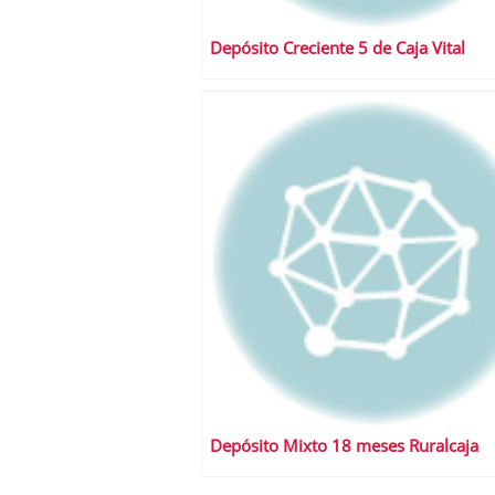
Depósito Creciente 5 de Caja Vital
Depósito Mixto 18 meses Ruralcaja