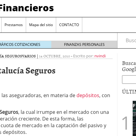
Financieros
Prestamos
Mapa del sitio
CONTACTO
Busca
RÁFICOS COTIZACIONES
FINANZAS PERSONALES
ÍA SEGUROS
VARIOS
|
14 OCTUBRE, 2010
-
Escrito por:
nvindi
Busca
alucía Seguros
Goog
ÚLTI
e las aseguradoras, en materia de
depósitos
, con
encia bancaria: nuevas perspectivas para productos
ector automotriz
26/01/2026
 Seguros
, la cual irrumpe en el mercado con una
utorio sigue al alza entre los hogares?
21/01/2026
ración creciente. De esta forma, las
 reaccionan: nuevas cuentas al 1,5 % tras la
cuota de mercado en la captación del pasivo y
os
12/01/2026
s depósitos.
vigentes en varias entidades: ¿qué plazos y