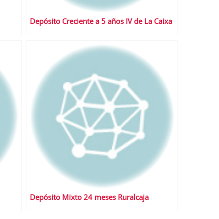
Depósito Creciente a 5 años IV de La Caixa
Depósito Mixto 24 meses Ruralcaja