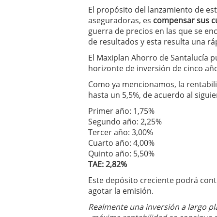
condiciones pedir?
09/0
El propósito del lanzamiento de es
aseguradoras, es
compensar sus cu
guerra de precios en las que se e
de resultados y esta resulta una rá
El Maxiplan Ahorro de Santalucía 
horizonte de inversión de cinco añ
Como ya mencionamos, la rentabili
hasta un 5,5%, de acuerdo al sigui
Primer año: 1,75%
Segundo año: 2,25%
Tercer año: 3,00%
Cuarto año: 4,00%
Quinto año: 5,50%
TAE: 2,82%
Este depósito creciente podrá cont
agotar la emisión.
Realmente una inversión a largo pl