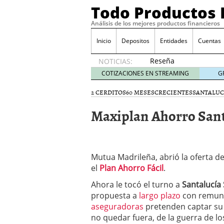
Todo Productos 
Análisis de los mejores productos financieros
Inicio
Depositos
Entidades
Cuentas
Reseña
NOTICIAS:
de SIFX:
COTIZACIONES EN STREAMING
G
Lo Que
Deben
2 CERDITOS
60 MESES
CRECIENTES
SANTALUC
Saber
Maxiplan Ahorro Sant
los
Traders
Mexicanos
Antes de
Operar
Mutua Madrileña, abrió la oferta d
29/06/2026
el
Plan Ahorro Fácil
.
Ford y GM consiguen lic
financieros ligados al s
Ahora le tocó el turno a
Santalucía
¿Por qué el ahorro preca
propuesta a
largo plazo
con remune
Los bancos tradicionales
aseguradoras
pretenden captar su 
presión de los neobanc
no quedar fuera, de la guerra de lo
Depósitos al 4 % siguen 