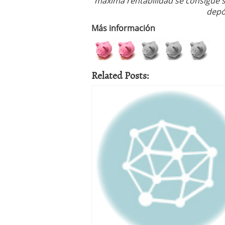
máxima rentabilidad se consigue só
depó
Más información
Related Posts: