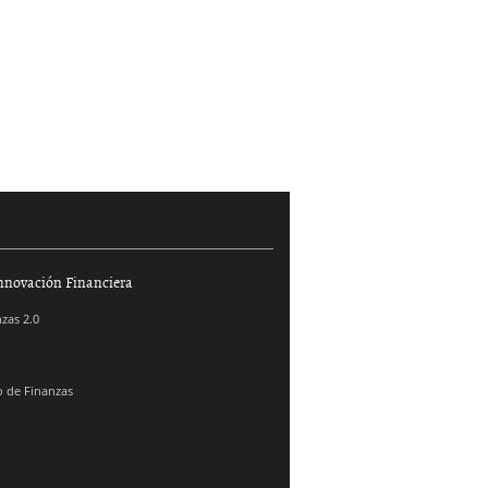
nnovación Financiera
zas 2.0
 de Finanzas