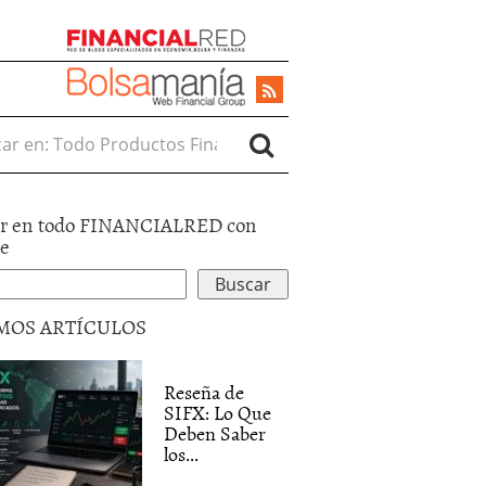
r en:
r en todo FINANCIALRED con
le
MOS ARTÍCULOS
Reseña de
SIFX: Lo Que
Deben Saber
los...