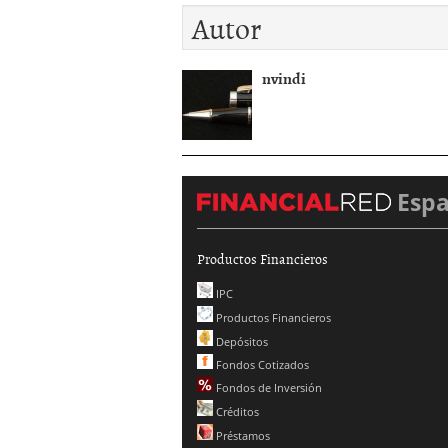
Autor
nvindi
Esp
Productos Financieros
IPC
Productos Financieros
Depósitos
Fondos Cotizados
Fondos de Inversión
Créditos
Préstamos