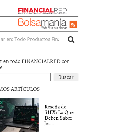
r en:
r en todo FINANCIALRED con
le
MOS ARTÍCULOS
Reseña de
SIFX: Lo Que
Deben Saber
los...