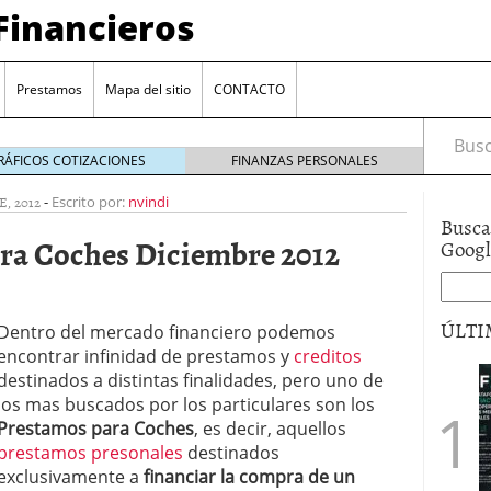
Financieros
Prestamos
Mapa del sitio
CONTACTO
Busca
RÁFICOS COTIZACIONES
FINANZAS PERSONALES
, 2012
-
Escrito por:
nvindi
Busca
ra Coches Diciembre 2012
Goog
ÚLTI
Dentro del mercado financiero podemos
encontrar infinidad de prestamos y
creditos
encia bancaria: nuevas perspectivas para productos
destinados a distintas finalidades, pero uno de
ector automotriz
26/01/2026
los mas buscados por los particulares son los
utorio sigue al alza entre los hogares?
21/01/2026
Prestamos para Coches
, es decir, aquellos
 reaccionan: nuevas cuentas al 1,5 % tras la
prestamos presonales
destinados
os
12/01/2026
exclusivamente a
financiar la compra de un
vigentes en varias entidades: ¿qué plazos y