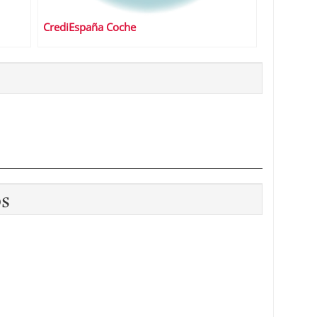
CrediEspaña Coche
os