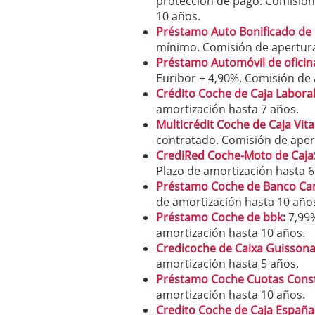
protección de pago. Comisión
10 años.
Préstamo Auto Bonificado de
mínimo. Comisión de apertura
Préstamo Automóvil de oficin
Euribor + 4,90%. Comisión de 
Crédito Coche de Caja Labora
amortización hasta 7 años.
Multicrédit Coche de Caja Vita
contratado. Comisión de aper
CrediRed Coche-Moto de Caja
Plazo de amortización hasta 6
Préstamo Coche de Banco Ca
de amortización hasta 10 años
Préstamo Coche de bbk
:
7,99%
amortización hasta 10 años.
Credicoche de
Caixa Guisson
amortización hasta 5 años.
Préstamo Coche Cuotas Const
amortización hasta 10 años.
Credito Coche de Caja España