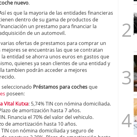
coche nuevo
.
1/2026
Así es que la mayoria de las entidades financieras
tienen dentro de su gama de productos de
financiación un prestamo para financiar la
adquisición de un automovil.
varias ofertas de prestamos para comprar un
s mejores se encuentras las que se contratan
 la entidad se ahorra unos euros en gastos que
imismo, quienes ya sean clientes de una entidad y
lla tambien podrán acceder a mejores
recido.
s seleccionado
Préstamos para coches
que
res
poseen:
 Vital Kutxa
: 5,74% TIN con nómina domiciliada.
Plazo de amortización hasta 7 años.
N. Financia el 70% del valor del vehiculo.
zo de amortización hasta 10 años.
% TIN con nómina domiciliada y seguro de