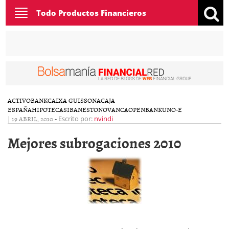
Toggle
Todo Productos Financieros
navigation
ACTIVOBANK
CAIXA GUISSONA
CAJA
ESPAÑA
HIPOTECAS
IBANESTO
NOVANCA
OPENBANK
UNO-E
|
19 ABRIL, 2010
-
Escrito por:
nvindi
Mejores subrogaciones 2010