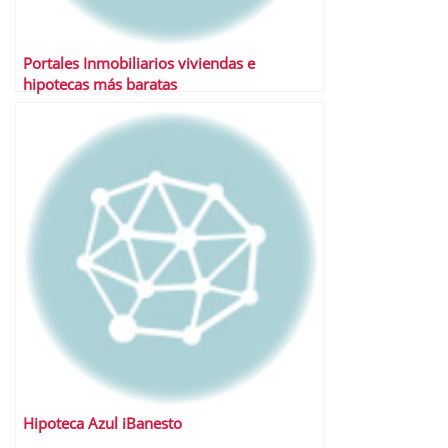
Portales Inmobiliarios viviendas e
hipotecas más baratas
Hipoteca Azul iBanesto