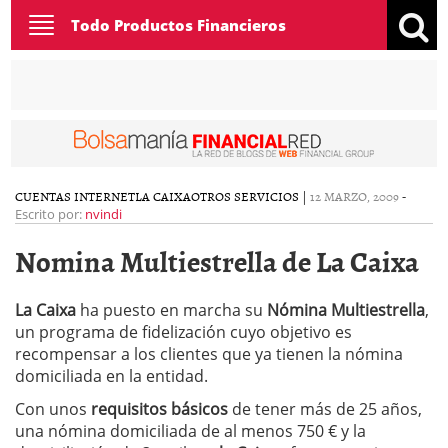
Toggle
Todo Productos Financieros
navigation
CUENTAS INTERNET
LA CAIXA
OTROS SERVICIOS
|
12 MARZO, 2009
-
Escrito por:
nvindi
Nomina Multiestrella de La Caixa
La Caixa
ha puesto en marcha su
Nómina Multiestrella
,
un programa de fidelización cuyo objetivo es
recompensar a los clientes que ya tienen la nómina
domiciliada en la entidad.
Con unos
requisitos básicos
de tener más de 25 años,
una nómina domiciliada de al menos 750 € y la