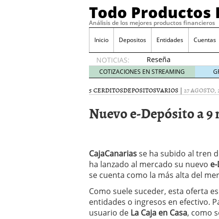
Todo Productos 
Análisis de los mejores productos financieros
Inicio
Depositos
Entidades
Cuentas
Reseña
NOTICIAS:
de SIFX:
COTIZACIONES EN STREAMING
G
Lo Que
Deben
5 CERDITOS
DEPOSITOS
VARIOS
|
27 AGOSTO, 
Saber
Nuevo e-Depósito a 9
los
Traders
Mexicanos
Antes de
Operar
CajaCanarias
se ha subido al tren d
29/06/2026
ha lanzado al mercado su nuevo
e-
Ford y GM consiguen lic
se cuenta como la más alta del mer
financieros ligados al s
¿Por qué el ahorro preca
Como suele suceder, esta oferta es
Los bancos tradicionales
entidades o ingresos en efectivo. P
presión de los neobanc
usuario de
La Caja en Casa
, como s
Depósitos al 4 % siguen 