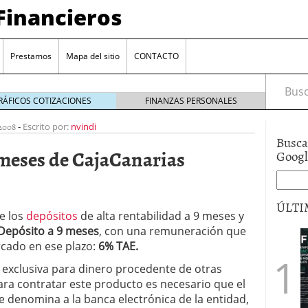
Financieros
Prestamos
Mapa del sitio
CONTACTO
Busca
RÁFICOS COTIZACIONES
FINANZAS PERSONALES
2008
-
Escrito por:
nvindi
Busca
 meses de CajaCanarias
Goog
ÚLTI
e los
depósitos
de alta rentabilidad a 9 meses y
Depósito a 9 meses
, con una remuneración que
encia bancaria: nuevas perspectivas para productos
cado en ese plazo:
6% TAE.
ector automotriz
26/01/2026
utorio sigue al alza entre los hogares?
21/01/2026
 exclusiva para dinero procedente de otras
 reaccionan: nuevas cuentas al 1,5 % tras la
ara contratar este producto es necesario que el
os
12/01/2026
e denomina a la banca electrónica de la entidad,
vigentes en varias entidades: ¿qué plazos y