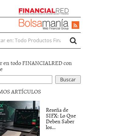
r en:
r en todo FINANCIALRED con
le
MOS ARTÍCULOS
Reseña de
SIFX: Lo Que
Deben Saber
los...