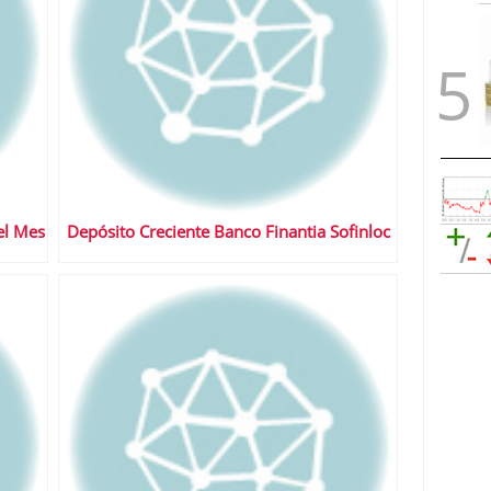
el Mes
Depósito Creciente Banco Finantia Sofinloc