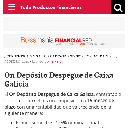
Toggle
Todo Productos Financieros
navigation
3 CERDITOS
CAIXA GALICIA
CATEGORIAS
DEPOSITOS
ENTIDADES
|
13
FEBRERO, 2010
-
Escrito por:
nvindi
On Depósito Despegue de Caixa
Galicia
El
On Depósito Despegue de Caixa Galicia
, contratable
solo por Internet, es una imposición a
15 meses de
plazo
con una rentabilidad que va creciendo de la
siguiente manera:
Primer semestre: 2,25% nominal anual.