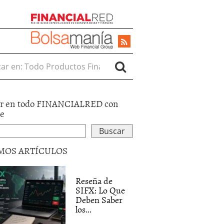
r en:
r en todo FINANCIALRED con
le
MOS ARTÍCULOS
Reseña de
SIFX: Lo Que
Deben Saber
los...