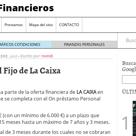
Financieros
Prestamos
Mapa del sitio
CONTACTO
Busca
RÁFICOS COTIZACIONES
FINANZAS PERSONALES
BRE, 2007
-
Escrito por:
nvindi
Busca
Fijo de La Caixa
Goog
ÚLTI
 parte de la oferta financiera de
LA CAIXA
en
ue se completa con el On préstamo Personal
encia bancaria: nuevas perspectivas para productos
ector automotriz
26/01/2026
€ (con un mínimo de 6.000 €) a un plazo que
utorio sigue al alza entre los hogares?
21/01/2026
15 meses hasta un máximo de 7 años y 3 meses.
 reaccionan: nuevas cuentas al 1,5 % tras la
os
12/01/2026
ial de 3 meses durante los cuales no se cobraran
vigentes en varias entidades: ¿qué plazos y