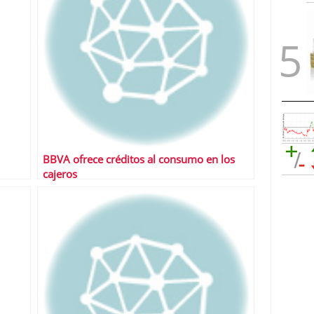
BBVA ofrece créditos al consumo en los
cajeros