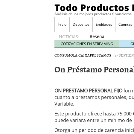
Todo Productos 
Análisis de los mejores productos financieros
Inicio
Depositos
Entidades
Cuentas
Reseña
NOTICIAS:
de SIFX:
COTIZACIONES EN STREAMING
G
Lo Que
Deben
CONSUMO
LA CAIXA
PRESTAMOS
|
27 SEPTIEM
Saber
On Préstamo Personal 
los
Traders
Mexicanos
Antes de
ON PRESTAMO PERSONAL FIJO
Operar
forma
29/06/2026
cuanto a prestamos personales, q
Ford y GM consiguen lic
Variable.
financieros ligados al s
Este producto ofrece hasta 75.000 
¿Por qué el ahorro preca
puede variara entre un mínimo de 
Los bancos tradicionales
presión de los neobanc
Otorga un periodo de carencia inic
Depósitos al 4 % siguen 