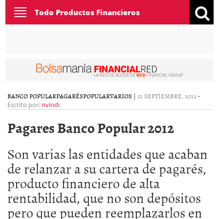
Toggle
Todo Productos Financieros
navigation
BANCO POPULAR
PAGARÉS
POPULAR
VARIOS
|
21 SEPTIEMBRE, 2012
-
Escrito por:
nvindi
Pagares Banco Popular 2012
Son varias las entidades que acaban
de relanzar a su cartera de pagarés,
producto financiero de alta
rentabilidad, que no son depósitos
pero que pueden reemplazarlos en