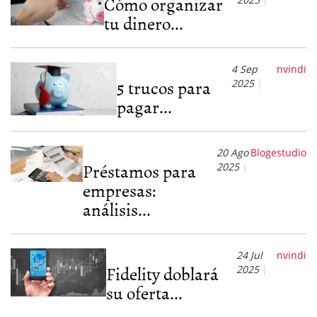
Cómo organizar
tu dinero...
4 Sep
nvindi
5 trucos para
2025
pagar...
20 Ago
Blogestudio
Préstamos para
2025
empresas:
análisis...
24 Jul
nvindi
Fidelity doblará
2025
su oferta...