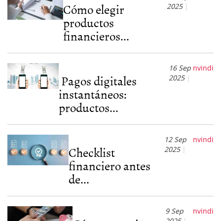
Cómo elegir
2025
productos
financieros...
16 Sep
nvindi
Pagos digitales
2025
instantáneos:
productos...
12 Sep
nvindi
Checklist
2025
financiero antes
de...
9 Sep
nvindi
2025