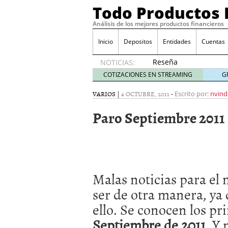
Todo Productos 
Análisis de los mejores productos financieros
Inicio
Depositos
Entidades
Cuentas
Reseña
NOTICIAS:
de SIFX:
COTIZACIONES EN STREAMING
G
Lo Que
Deben
VARIOS
|
4 OCTUBRE, 2011
-
Escrito por:
nvind
Saber
Paro Septiembre 2011
los
Traders
Mexicanos
Antes de
Operar
29/06/2026
Malas noticias para el
Ford y GM consiguen lic
financieros ligados al s
ser de otra manera, ya
¿Por qué el ahorro preca
ello. Se conocen los p
Los bancos tradicionales
presión de los neobanc
Septiembre de 2011.
Y 
Depósitos al 4 % siguen 