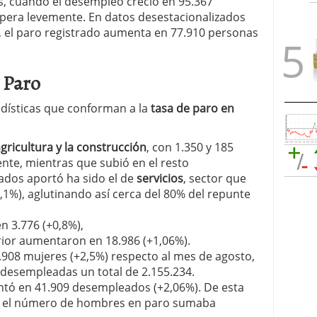
s, cuando el desempleo creció en 95.367
supera levemente. En datos desestacionalizados
), el paro registrado aumenta en 77.910 personas
 Paro
adísticas que conforman a la
tasa de paro en
gricultura y la construcción
, con 1.350 y 185
te, mientras que subió en el resto
ados aportó ha sido el de
servicios
, sector que
1%), aglutinando así cerca del 80% del repunte
en 3.776 (+0,8%),
ior aumentaron en 18.986 (+1,06%).
.908 mujeres (+2,5%) respecto al mes de agosto,
desempleadas un total de 2.155.234.
ntó en 41.909 desempleados (+2,06%). De esta
re, el número de hombres en paro sumaba