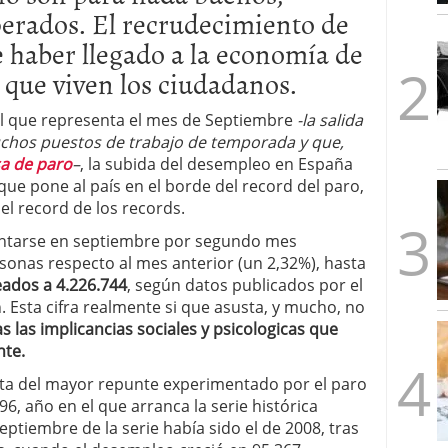
sperados. El recrudecimiento de
1/2026
e haber llegado a la economía de
a que viven los ciudadanos.
l que representa el mes de Septiembre
-la salida
chos puestos de trabajo de temporada y que,
sa de paro
–
, la subida del desempleo en España
que pone al país en el borde del record del paro,
 el record de los records.
mentarse en septiembre por segundo mes
rsonas respecto al mes anterior (un 2,32%), hasta
ados a 4.226.744
, según datos publicados por el
. Esta cifra realmente si que asusta, y mucho, no
s las implicancias sociales y psicologicas que
nte.
rata del mayor repunte experimentado por el paro
, año en el que arranca la serie histórica
ptiembre de la serie había sido el de 2008, tras