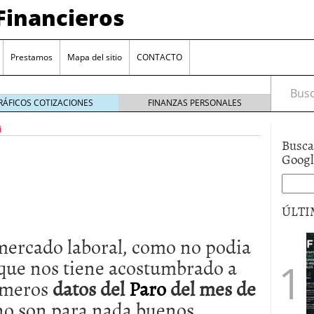
Financieros
Prestamos
Mapa del sitio
CONTACTO
Busca
RÁFICOS COTIZACIONES
FINANZAS PERSONALES
i
Busca
Goog
ÚLTI
 mercado laboral, como no podia
encia bancaria: nuevas perspectivas para productos
ector automotriz
26/01/2026
 que nos tiene acostumbrado a
utorio sigue al alza entre los hogares?
21/01/2026
rimeros
datos del
Paro
del mes de
 reaccionan: nuevas cuentas al 1,5 % tras la
os
12/01/2026
no son para nada buenos,
vigentes en varias entidades: ¿qué plazos y