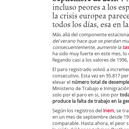
incluso peores a los e
condiciones pedir?
09/0
la crisis europea parec
todos los días, esa en l
Más allá del componente estaciona
del verano hace que se pierdan mu
consecuentemente, aumente la
ta
ha sido muy fuerte en este mes, lo 
llegando casi a los valores de 1996,
El paro registrado volvió a incre
consecutivo. Esta vez en 95.817 pe
elevar el
número total de desemple
Ministerio de Trabajo e Inmigración
solo por el paro en si, sino por
toda
produce la falta de trabajo en la ge
Según los registros del
Inem
, se t
en un mes de septiembre desde 1996
comparable. Hasta ahora, el peor se