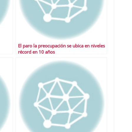
El paro la preocupación se ubica en niveles
récord en 10 años