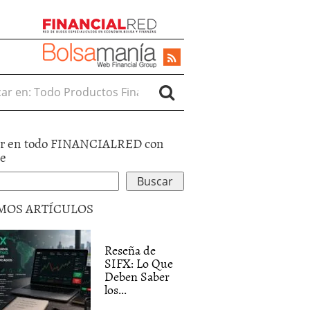
r en:
r en todo FINANCIALRED con
le
MOS ARTÍCULOS
Reseña de
SIFX: Lo Que
Deben Saber
los...