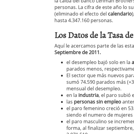
la caída del banco Lehman Brother
personas. La cifra de este año lo 
(eliminado el efecto del
calendario
hasta 4.347.160 personas.
Los Datos de la Tasa de
Aquí le acercamos parte de las est
Septiembre de 2011.
el desempleo bajó solo en la
a
parados menos, respectivamen
El sector que más nuevos par
sumó 74.590 parados más (+3,
mensual del desempleo.
en la
industria
, el paro subió 
las
personas sin empleo
anter
el paro femenino creció en 53
siendo el numero de mujeres 
el paro masculino se increme
forma, al finalizar septiemb