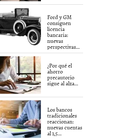
Ford y GM
consiguen
licencia
bancaria:
nuevas
perspectivas...
¿Por qué el
ahorro
precautorio
sigue al alza...
Los bancos
tradicionales
reaccionan:
nuevas cuentas
al 1,5...