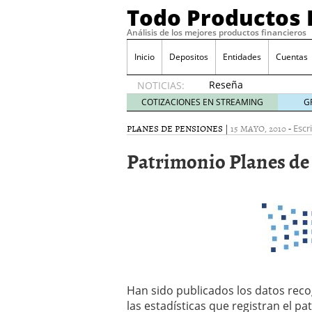
Todo Productos 
Análisis de los mejores productos financieros
Inicio
Depositos
Entidades
Cuentas
Reseña
NOTICIAS:
de SIFX:
COTIZACIONES EN STREAMING
G
Lo Que
Deben
PLANES DE PENSIONES
|
15 MAYO, 2010
-
Escr
Saber
Patrimonio Planes de
los
Traders
Mexicanos
Antes de
Operar
29/06/2026
Ford y GM consiguen lic
financieros ligados al s
¿Por qué el ahorro preca
Los bancos tradicionales
Han sido publicados los datos rec
presión de los neobanc
las estadísticas que registran el p
Depósitos al 4 % siguen 