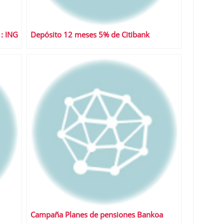
: ING
Depósito 12 meses 5% de Citibank
Campaña Planes de pensiones Bankoa