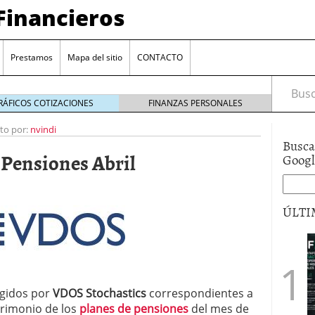
Financieros
Prestamos
Mapa del sitio
CONTACTO
Busca
RÁFICOS COTIZACIONES
FINANZAS PERSONALES
ito por:
nvindi
Busca
 Pensiones Abril
Goog
ÚLTI
encia bancaria: nuevas perspectivas para productos
ector automotriz
26/01/2026
utorio sigue al alza entre los hogares?
21/01/2026
 reaccionan: nuevas cuentas al 1,5 % tras la
ogidos por
VDOS Stochastics
correspondientes a
os
12/01/2026
atrimonio de los
planes de pensiones
del mes de
vigentes en varias entidades: ¿qué plazos y