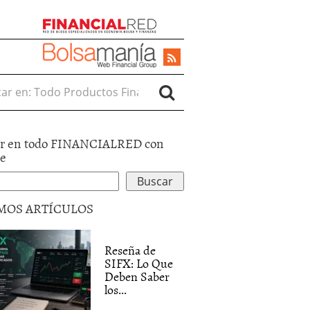
r en:
r en todo FINANCIALRED con
le
MOS ARTÍCULOS
Reseña de
SIFX: Lo Que
Deben Saber
los...