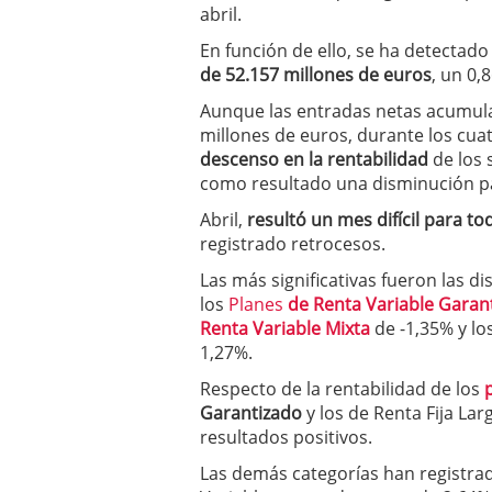
abril.
condiciones pedir?
09/0
En función de ello, se ha detectado
de 52.157 millones de euros
, un 0,
Aunque las entradas netas acumulad
millones de euros, durante los cua
descenso en la rentabilidad
de los 
como resultado una disminución pa
Abril,
resultó un mes difícil para to
registrado retrocesos.
Las más significativas fueron las d
los
Planes
de Renta Variable Garan
Renta Variable Mixta
de -1,35% y lo
1,27%.
Respecto de la rentabilidad de los
Garantizado
y los de Renta Fija La
resultados positivos.
Las demás categorías han registra