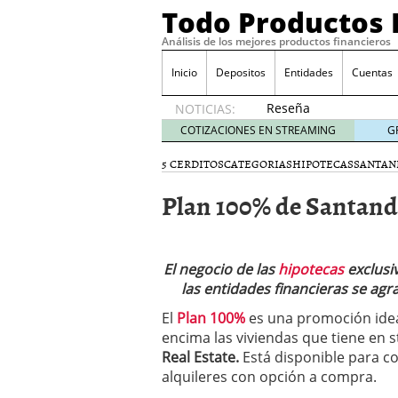
Todo Productos 
Análisis de los mejores productos financieros
Inicio
Depositos
Entidades
Cuentas
Reseña
NOTICIAS:
de SIFX:
COTIZACIONES EN STREAMING
G
Lo Que
Deben
5 CERDITOS
CATEGORIAS
HIPOTECAS
SANTAN
Saber
Plan 100% de Santand
los
Traders
Mexicanos
Antes de
El negocio de las
Operar
hipotecas
exclusi
29/06/2026
las entidades financieras se agr
Ford y GM consiguen lic
El
Plan 100%
es una promoción idea
financieros ligados al s
encima las viviendas que tiene en s
¿Por qué el ahorro preca
Real Estate.
Está disponible para c
Los bancos tradicionales
presión de los neobanc
alquileres con opción a compra.
Depósitos al 4 % siguen 