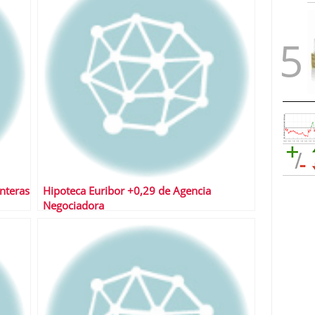
nteras
Hipoteca Euribor +0,29 de Agencia
Negociadora