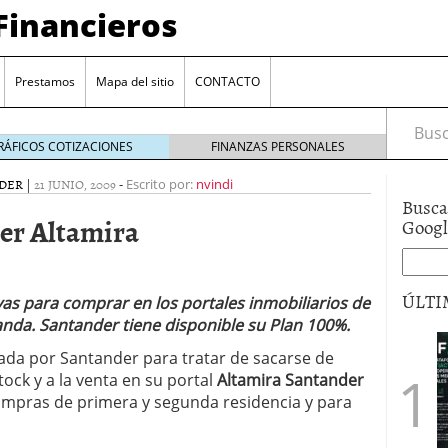
Financieros
Prestamos
Mapa del sitio
CONTACTO
Busca
RÁFICOS COTIZACIONES
FINANZAS PERSONALES
DER
|
21 JUNIO, 2009
-
Escrito por:
nvindi
Busca
er Altamira
Goog
ÚLTI
vas para comprar en los portales inmobiliarios de
anda. Santander tiene disponible su Plan 100%.
encia bancaria: nuevas perspectivas para productos
da por Santander para tratar de sacarse de
ector automotriz
26/01/2026
tock y a la venta en su portal
Altamira Santander
utorio sigue al alza entre los hogares?
21/01/2026
ompras de primera y segunda residencia y para
 reaccionan: nuevas cuentas al 1,5 % tras la
os
12/01/2026
vigentes en varias entidades: ¿qué plazos y