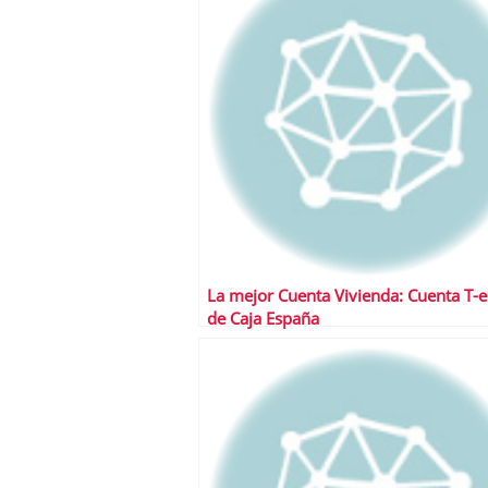
La mejor Cuenta Vivienda: Cuenta T-e
de Caja España