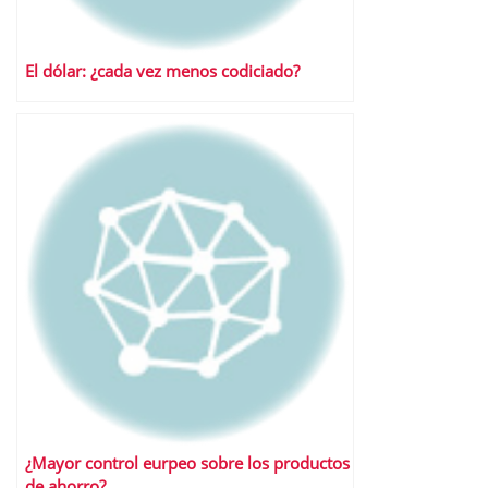
El dólar: ¿cada vez menos codiciado?
¿Mayor control eurpeo sobre los productos
de ahorro?