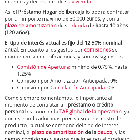
muebles y decoración de su
vivienda
.
Así el
Préstamo Hogar de Ibercaja
lo podrá contratar
por un importe máximo de
30.000 euros,
y con un
plazo de amortización
de su
deuda
de
hasta 10 años
(120 años).
El
tipo de interés actual es fijo del
12,50% nominal
anual
. En cuanto a los gastos por
comisiones
se
mantienen sin modificaciones, y son los siguientes:
Comisión de Apertura
: mínimo de 0,75%, hasta
1,25%
Comisión por Amortización Anticipada: 0%
Comisión por
Cancelación Anticipada
: 0%
Como siempre comentamos, lo importante al
momento de contratar un
préstamo o crédito
personal
es conocer la
TAE global de la operación
, ya
que es el indicador mas preciso sobre el costo del
producto, la cual se compone del tipo de interes
nominal, el
plazo de amortización
de la
deuda
, y las
demas comisiones y gastos que integren al producto.