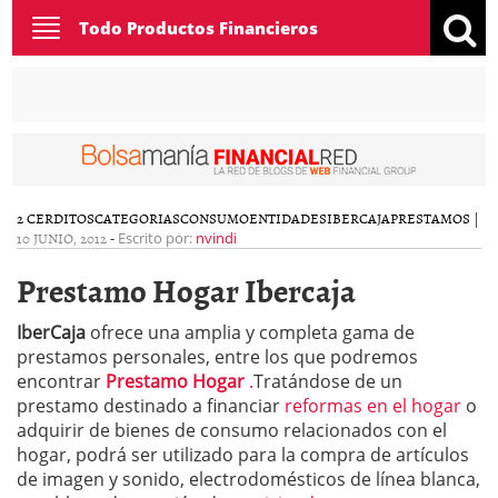
Toggle
Todo Productos Financieros
navigation
2 CERDITOS
CATEGORIAS
CONSUMO
ENTIDADES
IBERCAJA
PRESTAMOS
|
10 JUNIO, 2012
-
Escrito por:
nvindi
Prestamo Hogar Ibercaja
IberCaja
ofrece una amplia y completa gama de
prestamos personales, entre los que podremos
encontrar
Prestamo Hogar
.
Tratándose de un
prestamo destinado a financiar
reformas en el hogar
o
adquirir de bienes de consumo relacionados con el
hogar, podrá ser utilizado para la compra de artículos
de imagen y sonido, electrodomésticos de línea blanca,