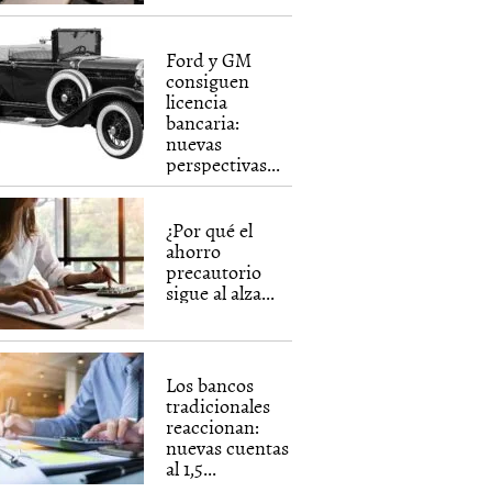
Ford y GM
consiguen
licencia
bancaria:
nuevas
perspectivas...
¿Por qué el
ahorro
precautorio
sigue al alza...
Los bancos
tradicionales
reaccionan:
nuevas cuentas
al 1,5...