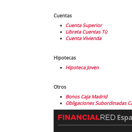
Cuentas
Cuenta Superior
Libreta Cuentas Tú
Cuenta Vivienda
Hipotecas
Hipoteca Joven
Otros
Bonos Caja Madrid
Obligaciones Subordinadas C
Esp