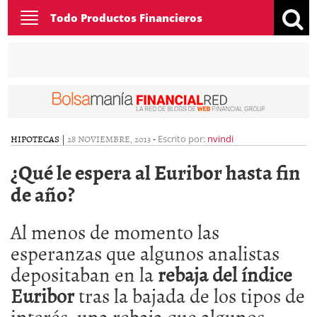
Toggle
Todo Productos Financieros
navigation
HIPOTECAS
|
28 NOVIEMBRE, 2013
-
Escrito por:
nvindi
¿Qué le espera al Euribor hasta fin
de año?
Al menos de momento las
esperanzas que algunos analistas
depositaban en la
rebaja del índice
Euribor
tras la bajada de los tipos de
interés, una rebaja que algunos