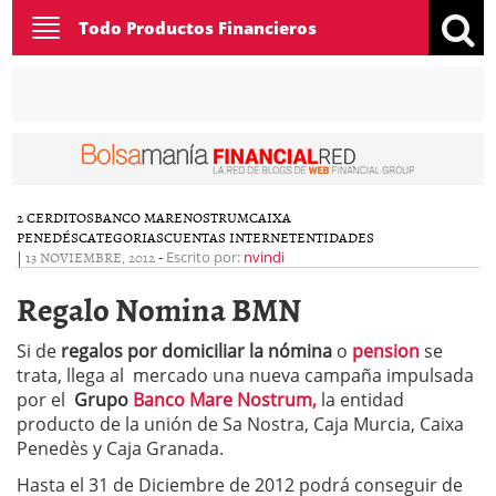
Toggle
Todo Productos Financieros
navigation
2 CERDITOS
BANCO MARENOSTRUM
CAIXA
PENEDÉS
CATEGORIAS
CUENTAS INTERNET
ENTIDADES
|
13 NOVIEMBRE, 2012
-
Escrito por:
nvindi
Regalo Nomina BMN
Si de
regalos por domiciliar la nómina
o
pension
se
trata, llega al mercado una nueva campaña impulsada
por el
Grupo
Banco Mare Nostrum,
la entidad
producto de la unión de Sa Nostra, Caja Murcia, Caixa
Penedès y Caja Granada.
Hasta el 31 de Diciembre de 2012 podrá conseguir de