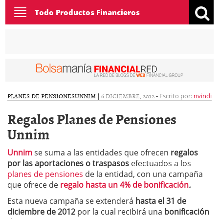
Toggle
Todo Productos Financieros
navigation
PLANES DE PENSIONES
UNNIM
|
6 DICIEMBRE, 2012
-
Escrito por:
nvindi
Regalos Planes de Pensiones
Unnim
Unnim
se suma a las entidades que ofrecen
regalos
por las aportaciones o traspasos
efectuados a los
planes de pensiones
de la entidad, con una campaña
que ofrece de
regalo hasta un 4% de bonificación
.
Esta nueva campaña se extenderá
hasta el 31 de
diciembre de 2012
por la cual recibirá una
bonificación