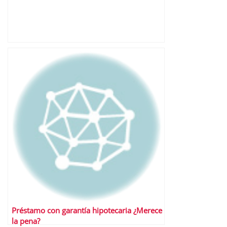
Préstamo con garantía hipotecaria ¿Merece
la pena?