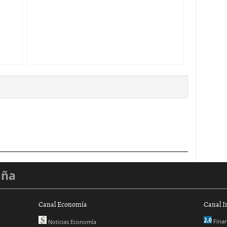
aña
Canal Economía
Canal I
Finan
Noticias Economía