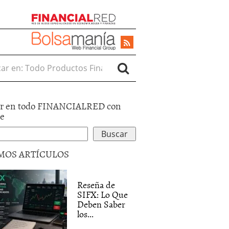
r en:
r en todo FINANCIALRED con
le
MOS ARTÍCULOS
Reseña de
SIFX: Lo Que
Deben Saber
los...