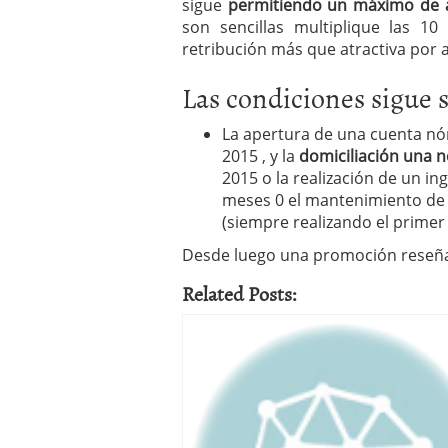
sigue
permitiendo un máximo de a
son sencillas multiplique las 1
retribución más que atractiva por a
Las condiciones sigue 
La apertura de una cuenta nó
201
5
, y la
domiciliación una 
201
5
o la realización de un i
meses 0 el mantenimiento de
(siempre realizando el primer
Desde luego una promoción reseña
Related Posts: