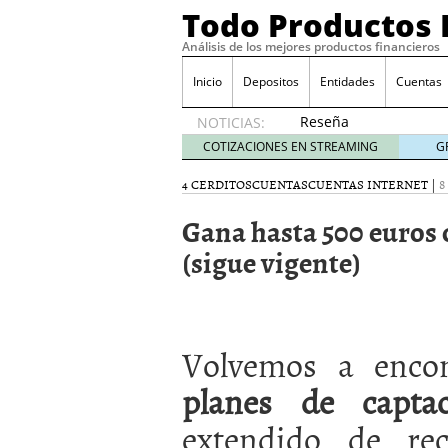
Todo Productos 
Análisis de los mejores productos financieros
Inicio
Depositos
Entidades
Cuentas
Reseña
NOTICIAS:
de SIFX:
COTIZACIONES EN STREAMING
G
Lo Que
Deben
4 CERDITOS
CUENTAS
CUENTAS INTERNET
|
8
Saber
Gana hasta 500 euros 
los
Traders
(sigue vigente)
Mexicanos
Antes de
Operar
29/06/2026
Ford y GM consiguen lic
Volvemos a enco
financieros ligados al s
¿Por qué el ahorro preca
planes de captac
Los bancos tradicionales
extendido de re
presión de los neobanc
Depósitos al 4 % siguen 