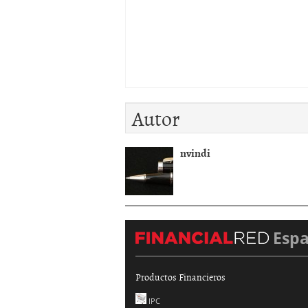
Autor
nvindi
Esp
Productos Financieros
IPC