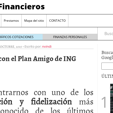
Financieros
Prestamos
Mapa del sitio
CONTACTO
Busca
RÁFICOS COTIZACIONES
FINANZAS PERSONALES
 OCTUBRE, 2015
-
Escrito por:
nvindi
Busca
con el Plan Amigo de ING
Goog
ÚLTI
encia bancaria: nuevas perspectivas para productos
ntrarnos con uno de los
ector automotriz
26/01/2026
utorio sigue al alza entre los hogares?
21/01/2026
ión y fidelización
más
 reaccionan: nuevas cuentas al 1,5 % tras la
conocido de los últimos
os
12/01/2026
vigentes en varias entidades: ¿qué plazos y