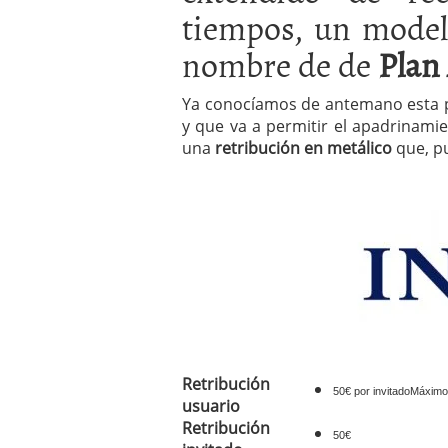
tiempos, un model
condiciones pedir?
09/0
nombre de de
Plan
Ya conocíamos de antemano esta p
y que va a permitir el apadrinamie
una
retribución en metálico
que, pu
Retribución
50€ por invitadoMáximo
usuario
Retribución
50€