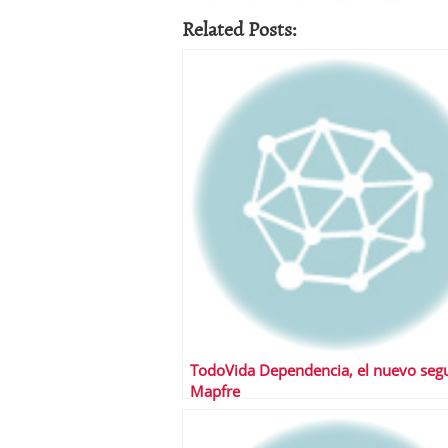
Related Posts:
TodoVida Dependencia, el nuevo seg
Mapfre