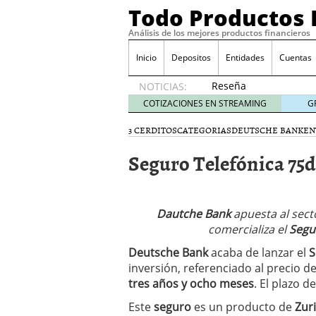
Todo Productos 
Análisis de los mejores productos financieros
Inicio
Depositos
Entidades
Cuentas
Reseña
NOTICIAS:
de SIFX:
COTIZACIONES EN STREAMING
G
Lo Que
Deben
3 CERDITOS
CATEGORIAS
DEUTSCHE BANK
EN
Saber
Seguro Telefónica 75
los
Traders
Mexicanos
Antes de
Dautche Bank
Operar
apuesta al sect
29/06/2026
comercializa el
Segu
Ford y GM consiguen lic
Deutsche Bank
acaba de lanzar el
S
financieros ligados al s
inversión, referenciado al precio d
¿Por qué el ahorro preca
tres años y ocho meses
. El plazo 
Los bancos tradicionales
presión de los neobanc
Este
seguro
es un producto de
Zuri
Depósitos al 4 % siguen 