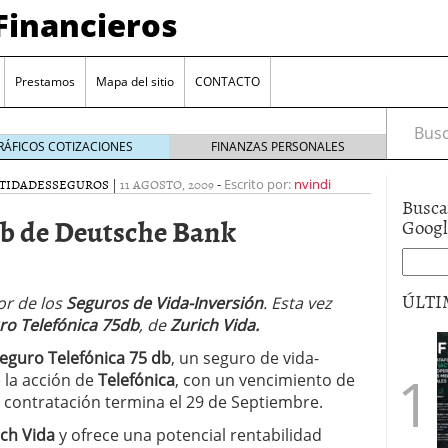
Financieros
Prestamos
Mapa del sitio
CONTACTO
Busca
RÁFICOS COTIZACIONES
FINANZAS PERSONALES
TIDADES
SEGUROS
|
11 AGOSTO, 2009
-
Escrito por:
nvindi
Busca
db de Deutsche Bank
Goog
ÚLTI
or de los
Seguros de Vida-Inversión
. Esta vez
ro Telefónica 75db
, de
Zurich Vida.
encia bancaria: nuevas perspectivas para productos
eguro Telefónica 75 db
, un seguro de vida-
ector automotriz
26/01/2026
e la acción de
Telefónica
, con un vencimiento de
utorio sigue al alza entre los hogares?
21/01/2026
de contratación termina el 29 de Septiembre.
 reaccionan: nuevas cuentas al 1,5 % tras la
os
12/01/2026
ch Vida
y ofrece una potencial rentabilidad
vigentes en varias entidades: ¿qué plazos y