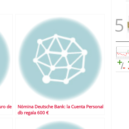
uro de
Nómina Deutsche Bank: la Cuenta Personal
db regala 600 €