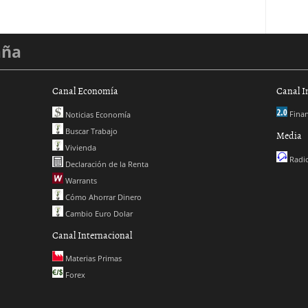
aña
Canal Economía
Canal I
Finan
Noticias Economía
Buscar Trabajo
Media
Vivienda
Radio
Declaración de la Renta
Warrants
Cómo Ahorrar Dinero
Cambio Euro Dolar
Canal Internacional
Materias Primas
Forex