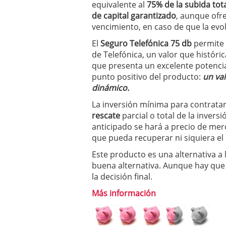
equivalente al
75% de la subida tota
condiciones pedir?
09/0
de capital garantizado
, aunque ofre
vencimiento, en caso de que la evo
El
Seguro Telefónica 75 db
permite 
de Telefónica, un valor que histór
que presenta un excelente potencia
punto positivo del producto:
un val
dinámico.
La inversión mínima para contratar
rescate
parcial o total de la invers
anticipado se hará a precio de me
que pueda recuperar ni siquiera el 9
Este producto es una alternativa a
buena alternativa. Aunque hay que 
la decisión final.
Más información