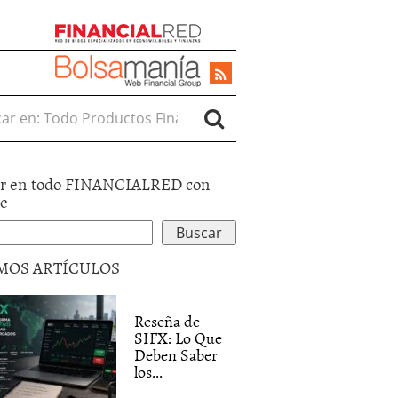
r en:
r en todo FINANCIALRED con
le
MOS ARTÍCULOS
Reseña de
SIFX: Lo Que
Deben Saber
los...