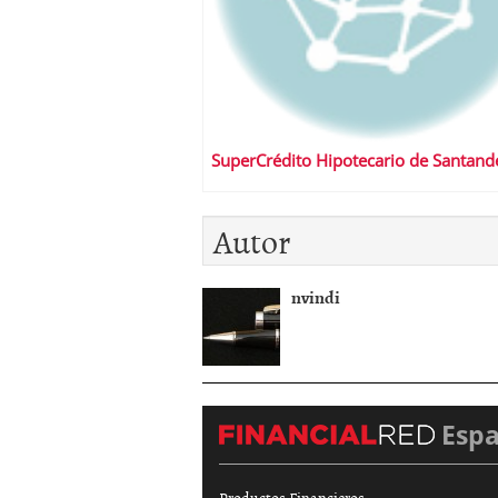
SuperCrédito Hipotecario de Santand
Autor
nvindi
Esp
Productos Financieros