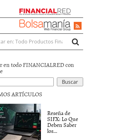
r en:
r en todo FINANCIALRED con
le
MOS ARTÍCULOS
Reseña de
SIFX: Lo Que
Deben Saber
los...