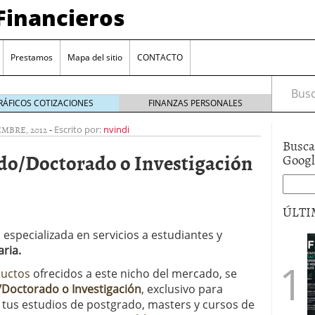
Financieros
Prestamos
Mapa del sitio
CONTACTO
Busca
RÁFICOS COTIZACIONES
FINANZAS PERSONALES
EMBRE, 2012
-
Escrito por:
nvindi
Busca
do/Doctorado o Investigación
Goog
ÚLTI
 especializada en servicios a estudiantes y
encia bancaria: nuevas perspectivas para productos
ria.
ector automotriz
26/01/2026
utorio sigue al alza entre los hogares?
21/01/2026
ductos
ofrecidos a este nicho del mercado, se
 reaccionan: nuevas cuentas al 1,5 % tras la
Doctorado o Investigación
, exclusivo para
os
12/01/2026
, tus estudios de postgrado, masters y cursos de
vigentes en varias entidades: ¿qué plazos y