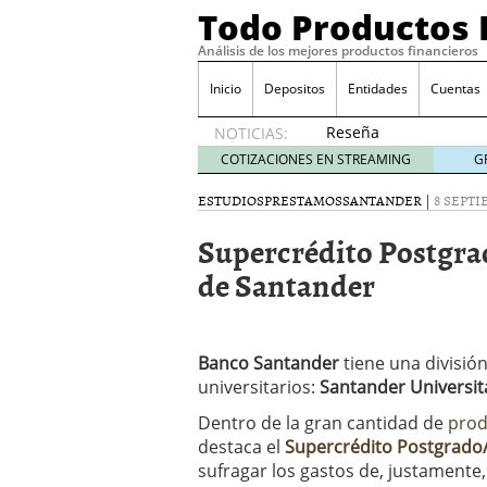
Todo Productos 
Análisis de los mejores productos financieros
Inicio
Depositos
Entidades
Cuentas
Reseña
NOTICIAS:
de SIFX:
COTIZACIONES EN STREAMING
G
Lo Que
Deben
ESTUDIOS
PRESTAMOS
SANTANDER
|
8 SEPTI
Saber
Supercrédito Postgra
los
Traders
de Santander
Mexicanos
Antes de
Operar
29/06/2026
Banco Santander
tiene una división
Ford y GM consiguen lic
universitarios:
Santander Universita
financieros ligados al s
¿Por qué el ahorro preca
Dentro de la gran cantidad de
pro
Los bancos tradicionales
destaca el
Supercrédito Postgrado/
presión de los neobanc
sufragar los gastos de, justamente
Depósitos al 4 % siguen 