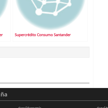
er
Supercrédito Consumo Santander
aña
Canal Economía
Canal I