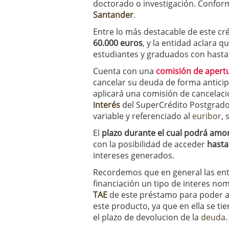
doctorado o investigación. Conform
condiciones pedir?
09/0
Santander
.
Entre lo más destacable de este cr
60.000 euros
, y la entidad aclara q
estudiantes y graduados con hasta
Cuenta con una
comisión de apert
cancelar su deuda de forma antici
aplicará una comisión de cancelació
interés
del SuperCrédito Postgrado
variable y referenciado al
euribor
,
El
plazo durante el cual podrá amo
con la posibilidad de acceder
hasta
intereses generados.
Recordemos que en general las ent
financiación un tipo de interes nom
TAE
de este préstamo para poder a
este producto, ya que en ella se ti
el plazo de devolucion de la
deuda
.