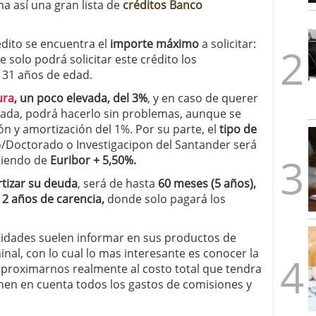
a así una gran lista de
créditos Banco
1/2026
édito se encuentra el
importe máximo
a solicitar:
ue solo podrá solicitar este crédito los
 31 años de edad.
ura
, un poco elevada, del 3%
, y en caso de querer
pada, podrá hacerlo sin problemas, aunque se
n y amortización del 1%. Por su parte, el
tipo de
/Doctorado o Investigacipon del Santander será
 siendo de
Euribor + 5,50%.
rtizar su deuda
, será de hasta
60 meses (5 años),
 2 años de
carencia,
donde solo pagará los
idades suelen informar en sus productos de
inal, con lo cual lo mas interesante es conocer la
proximarnos realmente al costo total que tendra
enen en cuenta todos los gastos de comisiones y