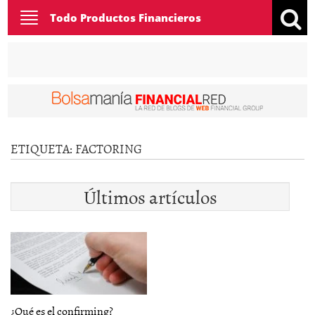
Toggle
Todo Productos Financieros
navigation
ETIQUETA:
FACTORING
Últimos artículos
¿Qué es el confirming?