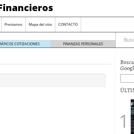
Financieros
Prestamos
Mapa del sitio
CONTACTO
Busca
RÁFICOS COTIZACIONES
FINANZAS PERSONALES
Busca
Goog
ÚLTI
encia bancaria: nuevas perspectivas para productos
ector automotriz
26/01/2026
utorio sigue al alza entre los hogares?
21/01/2026
 reaccionan: nuevas cuentas al 1,5 % tras la
os
12/01/2026
vigentes en varias entidades: ¿qué plazos y