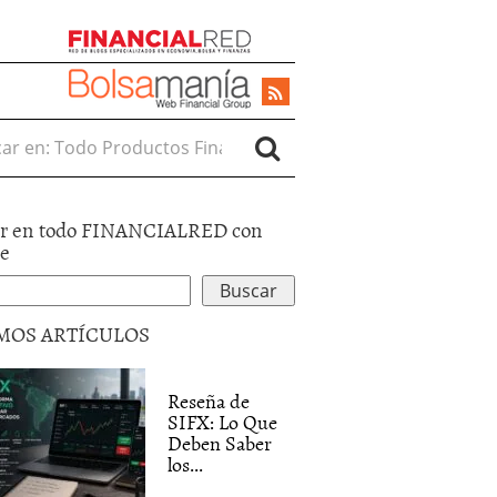
r en:
r en todo FINANCIALRED con
le
MOS ARTÍCULOS
Reseña de
SIFX: Lo Que
Deben Saber
los...