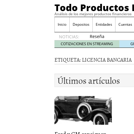
Todo Productos 
Análisis de los mejores productos financieros
Inicio
Depositos
Entidades
Cuentas
Reseña
NOTICIAS:
de SIFX:
COTIZACIONES EN STREAMING
G
Lo Que
Deben
ETIQUETA:
LICENCIA BANCARIA
Saber
los
Traders
Últimos artículos
Mexicanos
Antes de
Operar
29/06/2026
Ford y GM consiguen lic
financieros ligados al s
¿Por qué el ahorro preca
Los bancos tradicionales
presión de los neobanc
Ford y GM consiguen...
Depósitos al 4 % siguen 