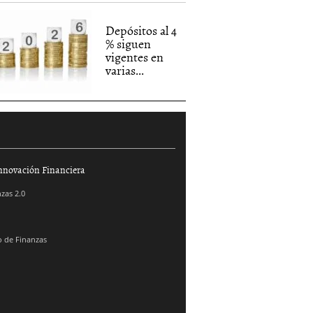
Depósitos al 4
% siguen
vigentes en
varias...
nnovación Financiera
zas 2.0
 de Finanzas