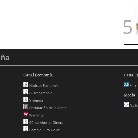
aña
Canal Economía
Canal I
Finan
Noticias Economía
Buscar Trabajo
Media
Vivienda
Radio
Declaración de la Renta
Warrants
Cómo Ahorrar Dinero
Cambio Euro Dolar