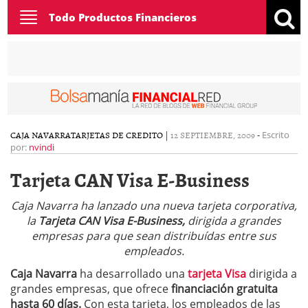
Toggle
Todo Productos Financieros
navigation
CAJA NAVARRA
TARJETAS DE CREDITO
|
12 SEPTIEMBRE, 2009
-
Escrito
por:
nvindi
Tarjeta CAN Visa E-Business
Caja Navarra ha lanzado una nueva tarjeta corporativa,
la
Tarjeta CAN Visa E-Business,
dirigida a grandes
empresas para que sean distribuídas entre sus
empleados.
Caja Navarra
ha desarrollado una
tarjeta Visa
dirigida a
grandes empresas, que ofrece
financiación gratuita
hasta 60 días.
Con esta tarjeta, los empleados de las