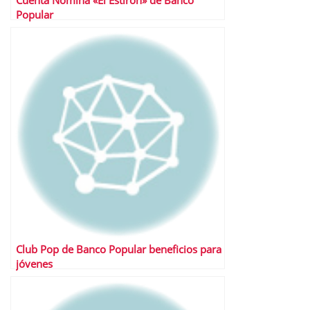
Cuenta Nómina «El Estirón» de Banco
Popular
Club Pop de Banco Popular beneficios para
jóvenes