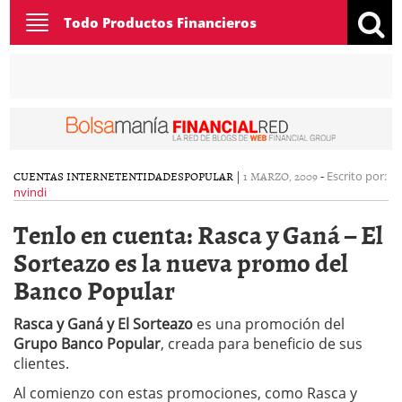
Toggle
Todo Productos Financieros
navigation
CUENTAS INTERNET
ENTIDADES
POPULAR
|
1 MARZO, 2009
-
Escrito por:
nvindi
Tenlo en cuenta: Rasca y Ganá – El
Sorteazo es la nueva promo del
Banco Popular
Rasca y Ganá y El Sorteazo
es una promoción del
Grupo Banco Popular
, creada para beneficio de sus
clientes.
Al comienzo con estas promociones, como Rasca y