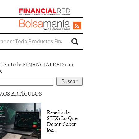
r en:
r en todo FINANCIALRED con
le
MOS ARTÍCULOS
Reseña de
SIFX: Lo Que
Deben Saber
los...