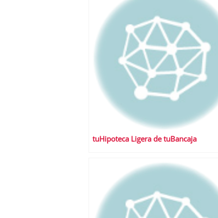
tuHipoteca Ligera de tuBancaja