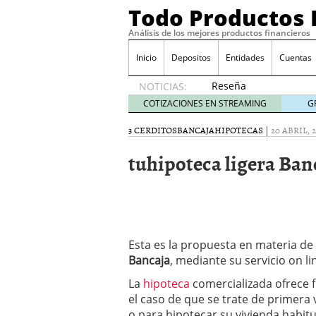
Todo Productos 
Análisis de los mejores productos financieros
Inicio
Depositos
Entidades
Cuentas
Reseña
NOTICIAS:
de SIFX:
COTIZACIONES EN STREAMING
G
Lo Que
Deben
3 CERDITOS
BANCAJA
HIPOTECAS
|
20 ABRIL, 
Saber
tuhipoteca ligera Ban
los
Traders
Mexicanos
Antes de
Operar
29/06/2026
Ford y GM consiguen lic
Esta es la propuesta en materia de
financieros ligados al s
Bancaja
, mediante su servicio on li
¿Por qué el ahorro preca
La
hipoteca
comercializada ofrece 
Los bancos tradicionales
presión de los neobanc
el caso de que se trate de primera 
Depósitos al 4 % siguen 
o para hipotecar su vivienda habitu