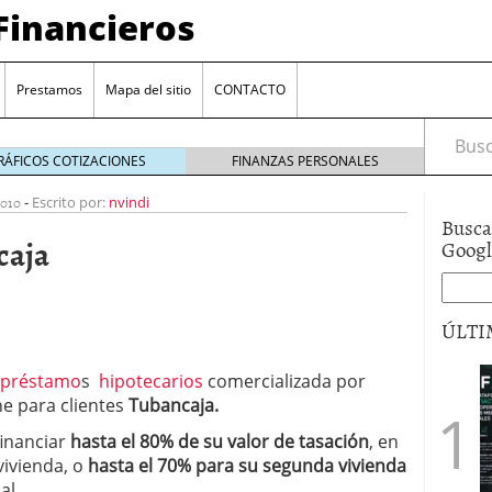
Financieros
Prestamos
Mapa del sitio
CONTACTO
Busca
RÁFICOS COTIZACIONES
FINANZAS PERSONALES
2010
-
Escrito por:
nvindi
Busca
caja
Goog
ÚLTI
encia bancaria: nuevas perspectivas para productos
préstamo
s
hipotecarios
comercializada por
ector automotriz
26/01/2026
ne para clientes
Tubancaja.
utorio sigue al alza entre los hogares?
21/01/2026
financiar
hasta el 80% de su valor de tasación
, en
 reaccionan: nuevas cuentas al 1,5 % tras la
os
12/01/2026
vivienda, o
hasta el 70% para su segunda vivienda
vigentes en varias entidades: ¿qué plazos y
al.