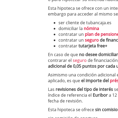
condiciones pedir?
09/0
Esta hipoteca se ofrece con un int
embargo para acceder al mismo ser
ser cliente de tubancaja.es
domiciliar la
nómina
contratar un
plan de pension
contratar un
seguro
de financ
contratar
tutarjeta free+
En caso de que
no desee domiciliar
contrarar el
seguro
de financiación
adicional de 0,05 puntos por cada 
Asimismo una condición adicional e
aplicado, es que
el importe del
pré
Las
revisiones del
tipo de interés
se
índice de referencia el
Euribor
a 12
fecha de revisión.
Esta hipoteca se ofrece
sin comisi