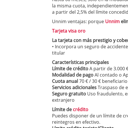
condiciones pedir?
09/0
la misma cuota, independientemen
a partir del 2,5% del límite concedi
Unnim ventajas: porque
Unnim
eli
Tarjeta visa oro
La tarjeta con más prestigio y cobe
• Incorpora un seguro de accidentes
titular
Características principales
Límite de crédito
A partir de 3.000 
Modalidad de pago
Al contado o A
Cuota anual
70 € / 30 € beneficiario
Servicios adicionales
Traspaso de ef
Seguro gratuito
Uso fraudulento, en
extranjero
Límite de
crédito
Puedes disponer de un límite de cr
reintegros en efectivo.