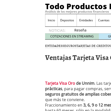
Todo Productos 
Análisis de los mejores productos financieros
Inicio
Depositos
Entidades
Cuentas
Reseña
NOTICIAS:
de SIFX:
COTIZACIONES EN STREAMING
G
Lo Que
Deben
ENTIDADES
SEGUROS
TARJETAS DE CREDITO
Saber
Ventajas Tarjeta Vis
los
Traders
Mexicanos
Antes de
Operar
29/06/2026
Tarjeta Visa Oro
de Unnim
. Las ta
Ford y GM consiguen lic
prácticas
, para pagar compras, serv
financieros ligados al s
seguros gratuitos de amplias cobe
¿Por qué el ahorro preca
que más te conviene.
Los bancos tradicionales
presión de los neobanc
Fraccionamiento en
3, 6, 9 o 12 m
Depósitos al 4 % siguen 
hasta 60 meses, sólo en la modalid