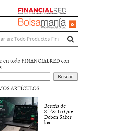
r en:
r en todo FINANCIALRED con
le
MOS ARTÍCULOS
Reseña de
SIFX: Lo Que
Deben Saber
los...