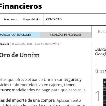
Financieros
Prestamos
Mapa del sitio
CONTACTO
Busca
RÁFICOS COTIZACIONES
FINANZAS PERSONALES
UNNIM
|
26 MARZO, 2012
-
Escrito por:
nvindi
Busca
a Oro de Unnim
Goog
ÚLTI
rjetas que ofrece el banco Unnim son
seguras y
encia bancaria: nuevas perspectivas para productos
icios u obtener efectivo en cajeros,
tienen
ector automotriz
26/01/2026
rturas
; modalidades de pago para que escojas la
utorio sigue al alza entre los hogares?
21/01/2026
 reaccionan: nuevas cuentas al 1,5 % tras la
os
12/01/2026
eses del importe de una compra
. Aplazamiento
vigentes en varias entidades: ¿qué plazos y
ad de tarjeta Imagina. Le permite pagar siempre