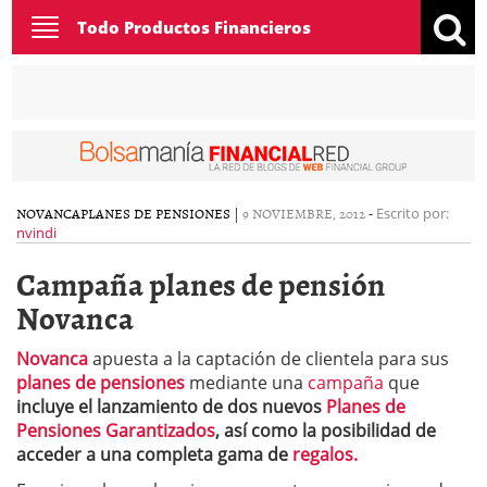
Toggle
Todo Productos Financieros
navigation
NOVANCA
PLANES DE PENSIONES
|
9 NOVIEMBRE, 2012
-
Escrito por:
nvindi
Campaña planes de pensión
Novanca
Novanca
apuesta a la captación de clientela para sus
planes de pensiones
mediante una
campaña
que
incluye el lanzamiento de dos nuevos
Planes de
Pensiones Garantizados
, así como la posibilidad de
acceder a una completa gama de
regalos.