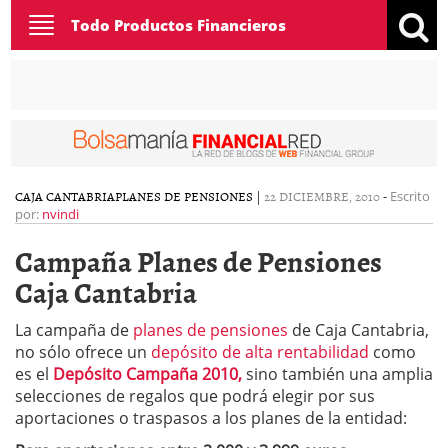
Toggle
Todo Productos Financieros
navigation
CAJA CANTABRIA
PLANES DE PENSIONES
|
22 DICIEMBRE, 2010
-
Escrito
por:
nvindi
Campaña Planes de Pensiones
Caja Cantabria
La campaña de
planes de pensiones
de Caja Cantabria,
no sólo ofrece un
depósito de alta rentabilidad
como
es el
Depósito Campaña 2010,
sino también una amplia
selecciones de regalos que podrá elegir por sus
aportaciones o traspasos a los planes de la entidad: