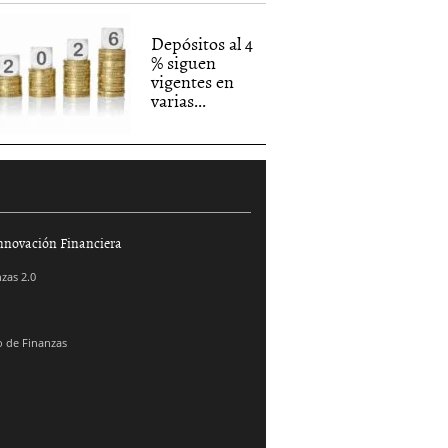
Depósitos al 4
% siguen
vigentes en
varias...
nnovación Financiera
zas 2.0
 de Finanzas