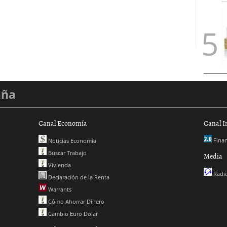
aña
Canal Economía
Canal I
Finan
Noticias Economía
Buscar Trabajo
Media
Vivienda
Radio
Declaración de la Renta
Warrants
Cómo Ahorrar Dinero
Cambio Euro Dolar