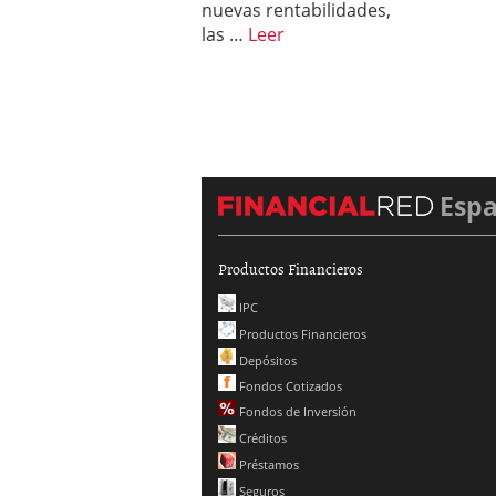
nuevas rentabilidades,
las …
Leer
Esp
Productos Financieros
IPC
Productos Financieros
Depósitos
Fondos Cotizados
Fondos de Inversión
Créditos
Préstamos
Seguros