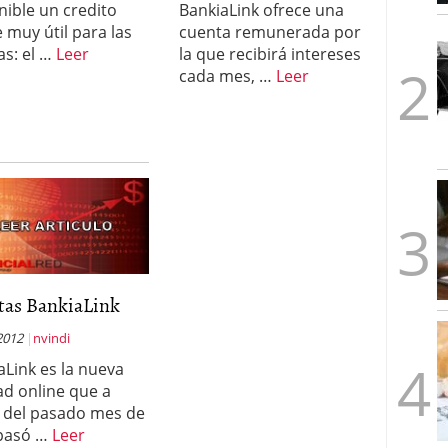
nible un credito
BankiaLink ofrece una
1/2026
e muy útil para las
cuenta remunerada por
as: el …
Leer
la que recibirá intereses
cada mes, …
Leer
tas BankiaLink
2012
nvindi
aLink es la nueva
ad online que a
r del pasado mes de
 pasó …
Leer