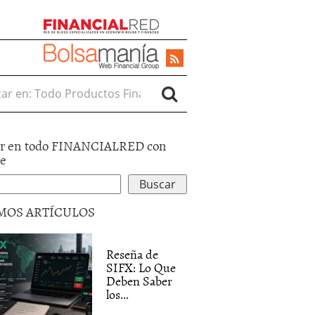
r en:
r en todo FINANCIALRED con
le
MOS ARTÍCULOS
Reseña de
SIFX: Lo Que
Deben Saber
los...