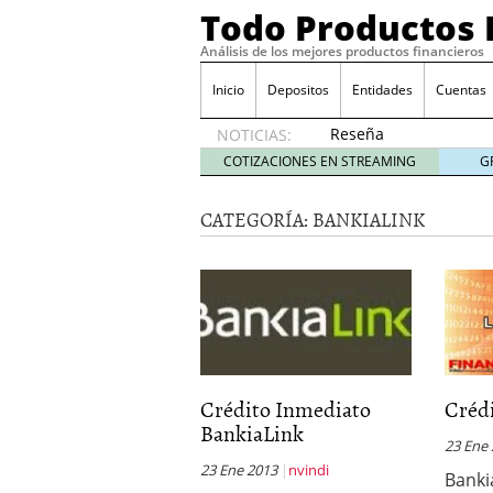
Todo Productos 
Análisis de los mejores productos financieros
Inicio
Depositos
Entidades
Cuentas
Reseña
NOTICIAS:
de SIFX:
COTIZACIONES EN STREAMING
G
Lo Que
Deben
CATEGORÍA:
BANKIALINK
Saber
los
Traders
Mexicanos
Antes de
Operar
29/06/2026
Ford y GM consiguen lic
financieros ligados al s
Crédito Inmediato
Créd
¿Por qué el ahorro preca
BankiaLink
Los bancos tradicionales
23 Ene
presión de los neobanc
23 Ene 2013
nvindi
Banki
Depósitos al 4 % siguen 