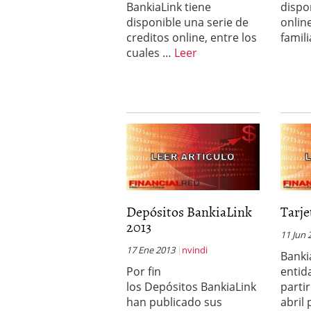
BankiaLink tiene
dispo
condiciones pedir?
09/0
disponible una serie de
onlin
creditos online, entre los
famili
cuales …
Leer
Depósitos BankiaLink
Tarje
2013
11 Jun 
17 Ene 2013
nvindi
Banki
Por fin
entid
los Depósitos BankiaLink
parti
han publicado sus
abril