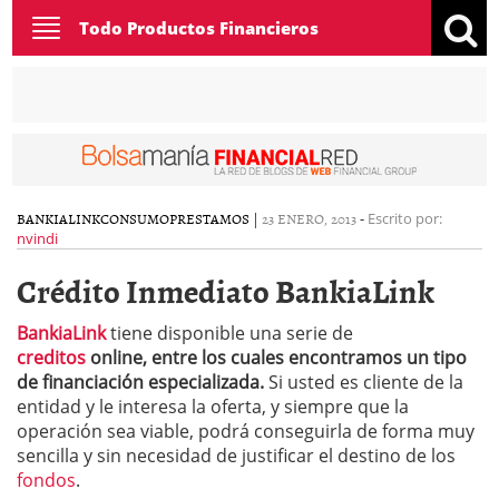
Toggle
Todo Productos Financieros
navigation
BANKIALINK
CONSUMO
PRESTAMOS
|
23 ENERO, 2013
-
Escrito por:
nvindi
Crédito Inmediato BankiaLink
BankiaLink
tiene disponible una serie de
creditos
online, entre los cuales encontramos un tipo
de financiación especializada.
Si usted es cliente de la
entidad y le interesa la oferta, y siempre que la
operación sea viable, podrá conseguirla de forma muy
sencilla y sin necesidad de justificar el destino de los
fondos
.