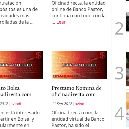
ntratación
Oficinadirecta, la entidad
1/2026
pósitos es una de
online de Banco Pastor,
ctividades más
continua con todo con la
rolladas de la …
…
Leer
to Bolsa
Prestamo Nomina de
nadirecta.com
oficinadirecta.com
 2012
nvindi
11 Sep 2012
nvindi
ted está interesado
Oficinadirecta.com, la
ertir en Bolsa, y
entidad virtual de Banco
cularmente en
Pastor, ha sido el