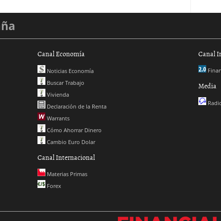
aña
Canal Economía
Canal I
Finan
Noticias Economía
Buscar Trabajo
Media
Vivienda
Radio
Declaración de la Renta
Warrants
Cómo Ahorrar Dinero
Cambio Euro Dolar
Canal Internacional
Materias Primas
Forex