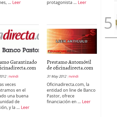
nes, …
Leer
protagonista …
Leer
tamo Garantizado
Prestamo Automóvil
icinadirecta.com
de oficinadirecta.com
2012
nvindi
31 May 2012
nvindi
as veces
Oficinadirecta.com, la
tramos en el
entidad on line de Banco
ado una buena
Pastor, ofrece
unidad de
financiación en …
Leer
sión, y la …
Leer