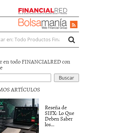
r en:
r en todo FINANCIALRED con
le
MOS ARTÍCULOS
Reseña de
SIFX: Lo Que
Deben Saber
los...