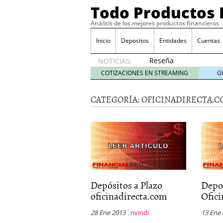
Todo Productos 
Análisis de los mejores productos financieros
Inicio
Depositos
Entidades
Cuentas
Reseña
NOTICIAS:
de SIFX:
COTIZACIONES EN STREAMING
G
Lo Que
Deben
CATEGORÍA:
OFICINADIRECTA.C
Saber
los
Traders
Mexicanos
Antes de
Operar
29/06/2026
Ford y GM consiguen lic
financieros ligados al s
Depósitos a Plazo
Depo
¿Por qué el ahorro preca
oficinadirecta.com
Ofic
Los bancos tradicionales
presión de los neobanc
28 Ene 2013
nvindi
13 Ene
Depósitos al 4 % siguen 