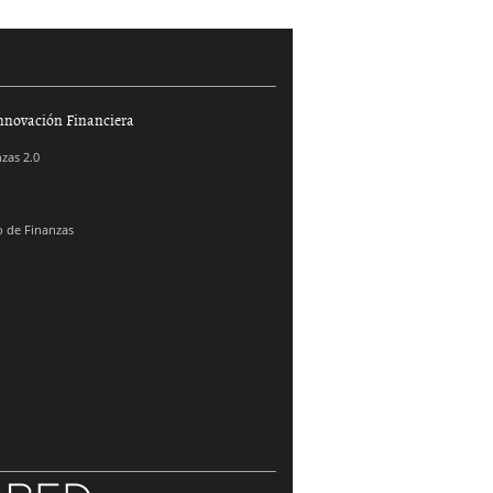
nnovación Financiera
zas 2.0
 de Finanzas