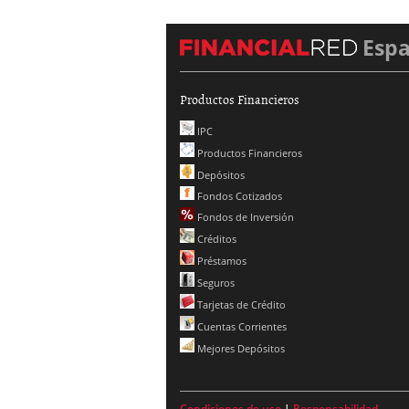
Esp
Productos Financieros
IPC
Productos Financieros
Depósitos
Fondos Cotizados
Fondos de Inversión
Créditos
Préstamos
Seguros
Tarjetas de Crédito
Cuentas Corrientes
Mejores Depósitos
Condiciones de uso
|
Responsabilidad