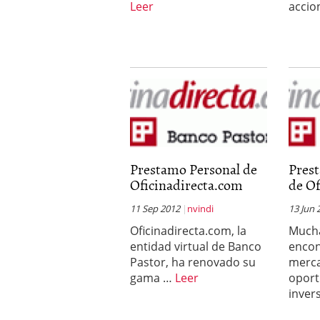
Leer
accio
Prestamo Personal de
Pres
Oficinadirecta.com
de Of
11 Sep 2012
nvindi
13 Jun 
Oficinadirecta.com, la
Much
entidad virtual de Banco
encon
Pastor, ha renovado su
merc
gama …
Leer
oport
inver