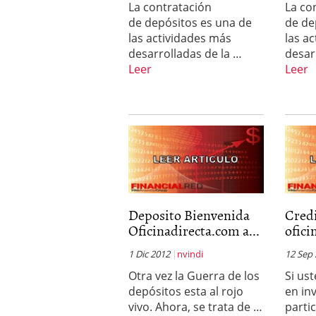
La contratación
La co
condiciones pedir?
09/0
de depósitos es una de
de de
las actividades más
las a
desarrolladas de la …
desar
Leer
Leer
Deposito Bienvenida
Credi
Oficinadirecta.com a...
ofici
1 Dic 2012
nvindi
12 Sep
Otra vez la Guerra de los
Si us
depósitos esta al rojo
en inv
vivo. Ahora, se trata de …
parti