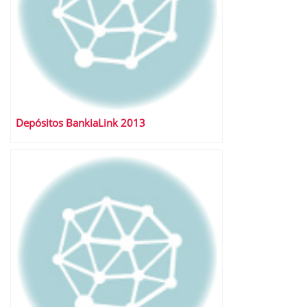
Depósitos BankiaLink 2013