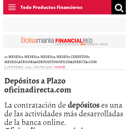
Toggle
Todo Productos Financieros
navigation
12 MESES
12 MESES
24 MESES
24 MESES
3 CERDITOS
3
MESES
CATEGORIAS
DEPOSITOS
OFICINADIRECTA.COM
|
28 ENERO, 2013
-
Escrito por:
nvindi
Depósitos a Plazo
oficinadirecta.com
La contratación de
depósitos
es una
de las actividades más desarrolladas
de la banca online.