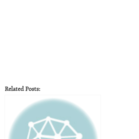
Related Posts: