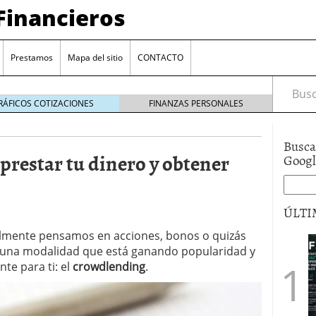
Financieros
Prestamos
Mapa del sitio
CONTACTO
Busca
RÁFICOS COTIZACIONES
FINANZAS PERSONALES
Busca
restar tu dinero y obtener
Goog
ÚLTI
ralmente pensamos en acciones, bonos o quizás
encia bancaria: nuevas perspectivas para productos
y una modalidad que está ganando popularidad y
ector automotriz
26/01/2026
te para ti: el
crowdlending
.
utorio sigue al alza entre los hogares?
21/01/2026
 reaccionan: nuevas cuentas al 1,5 % tras la
os
12/01/2026
vigentes en varias entidades: ¿qué plazos y