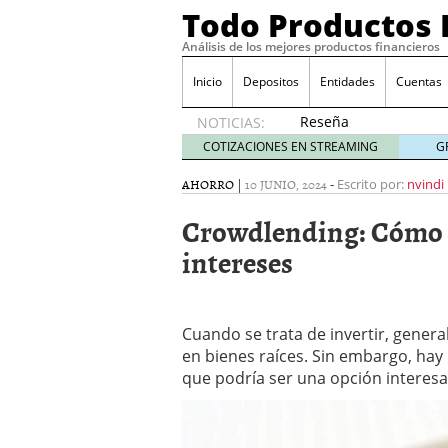
Todo Productos 
Análisis de los mejores productos financieros
Inicio
Depositos
Entidades
Cuentas
Reseña
NOTICIAS:
de SIFX:
COTIZACIONES EN STREAMING
G
Lo Que
Deben
AHORRO
|
10 JUNIO, 2024
-
Escrito por:
nvindi
Saber
Crowdlending: Cómo p
los
Traders
intereses
Mexicanos
Antes de
Operar
29/06/2026
Cuando se trata de invertir, gene
Ford y GM consiguen lic
en bienes raíces. Sin embargo, ha
financieros ligados al s
que podría ser una opción interesan
¿Por qué el ahorro preca
Los bancos tradicionales
presión de los neobanc
Depósitos al 4 % siguen 