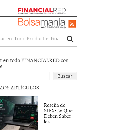
r en:
r en todo FINANCIALRED con
le
MOS ARTÍCULOS
Reseña de
SIFX: Lo Que
Deben Saber
los...