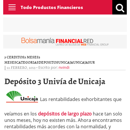
Toggle
Todo Productos Financieros
navigation
3 CERDITOS
3 MESES
3
MESES
CATEGORIAS
DEPOSITOS
UNICAJA
UNICAJASUR
|
12 FEBRERO, 2013
-
Escrito por:
nvindi
Depósito 3 Univía de Unicaja
Las rentabilidades exhorbitantes que
veíamos en los
depósitos de largo plazo
hace tan solo
unos meses, hoy no existen más. Ahora encontramos
rentabilidades más acordes con la normalidad, y