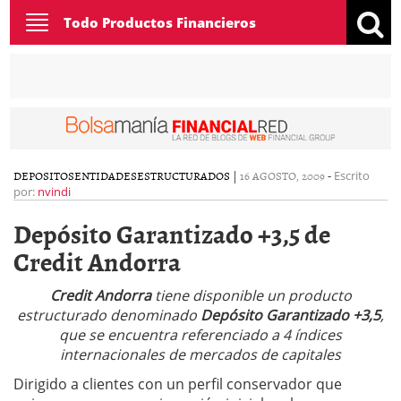
Toggle
Todo Productos Financieros
navigation
DEPOSITOS
ENTIDADES
ESTRUCTURADOS
|
16 AGOSTO, 2009
-
Escrito
por:
nvindi
Depósito Garantizado +3,5 de
Credit Andorra
Credit Andorra
tiene disponible un producto
estructurado denominado
Depósito Garantizado +3,5
,
que se encuentra referenciado a 4 índices
internacionales de mercados de capitales
Dirigido a clientes con un perfil conservador que