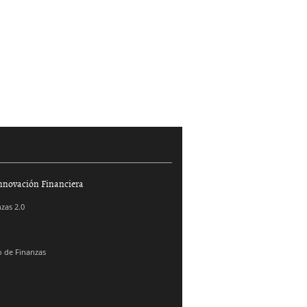
nnovación Financiera
zas 2.0
 de Finanzas