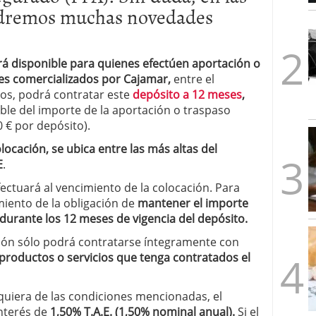
dremos muchas novedades
1/2026
rá disponible para quienes efectúen aportación o
es comercializados por Cajamar,
entre el
sos, podrá contratar este
depósito a 12 meses
,
ble del importe de la aportación o traspaso
 € por depósito).
locación, se ubica entre las más altas del
E
.
efectuará al vencimiento de la colocación. Para
miento de la obligación de
mantener el importe
durante los 12 meses de vigencia del depósito.
ción sólo podrá contratarse íntegramente con
productos o servicios que tenga contratados el
quiera de las condiciones mencionadas, el
interés de
1,50% T.A.E. (1,50% nominal anual).
Si el