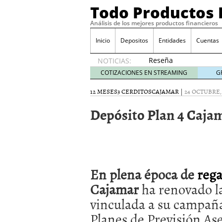
Todo Productos 
Análisis de los mejores productos financieros
Inicio
Depositos
Entidades
Cuentas
Reseña
NOTICIAS:
de SIFX:
COTIZACIONES EN STREAMING
G
Lo Que
Deben
12 MESES
3 CERDITOS
CAJAMAR
|
24 OCTUBRE, 
Saber
Depósito Plan 4 Caja
los
Traders
Mexicanos
Antes de
Operar
29/06/2026
En plena época de
rega
Ford y GM consiguen lic
financieros ligados al s
Cajamar
ha renovado l
¿Por qué el ahorro preca
vinculada a su campañ
Los bancos tradicionales
presión de los neobanc
Planes de Previsión As
Depósitos al 4 % siguen 