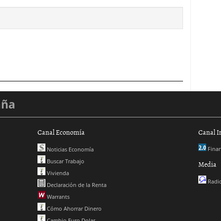
aña
Canal Economía
Canal I
Finan
Noticias Economía
Buscar Trabajo
Media
Vivienda
Radio
Declaración de la Renta
Warrants
Cómo Ahorrar Dinero
Cambio Euro Dolar