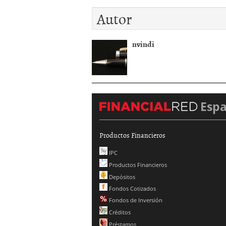
Autor
nvindi
Esp
Productos Financieros
IPC
Productos Financieros
Depósitos
Fondos Cotizados
Fondos de Inversión
Créditos
Préstamos