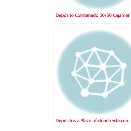
Depósito Combinado 50/50 Cajamar
Depósitos a Plazo oficinadirecta.com