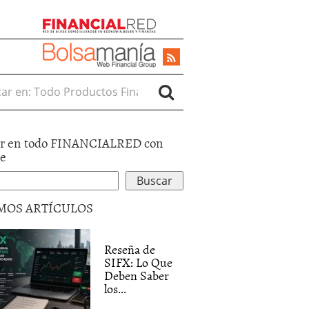
r en:
r en todo FINANCIALRED con
le
MOS ARTÍCULOS
Reseña de
SIFX: Lo Que
Deben Saber
los...