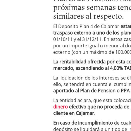
próximas semanas ten
condiciones pedir?
09/0
similares al respecto.
El Deposito Plan 4 de Cajamar
esta
traspaso externo a uno de los plan
01/10/11 y el 31/12/11. En estos ca
por un importe igual o menor al do
externo (con un máximo de 100.000
La rentabilidad ofrecida por esta co
mercado, ascendiendo al 4,00% TA
La liquidación de los intereses se 
ello, se tendrá en cuenta el cumpli
aportado al Plan de Pension o PPA 
La entidad aclara, que esta coloca
dinero
efectivo que no proceda de 
cliente en Cajamar.
En caso de incumplimiento
de cual
depósito se liquidará a un tipo de 