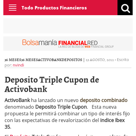
Toggle
Todo Productos Financieros
navigation
36 MESES
36 MESES
ACTIVOBANK
DEPOSITOS
|
23 AGOSTO, 2012
-
Escrito
por:
nvindi
Deposito Triple Cupon de
Activobank
ActivoBank
ha lanzado un nuevo
deposito combinado
denominado
Deposito Triple Cupon
. Esta nueva
propuesta le permitirá combinar un tipo de interés fijo
con las expectativas de revalorización del
indice Ibex
35
.