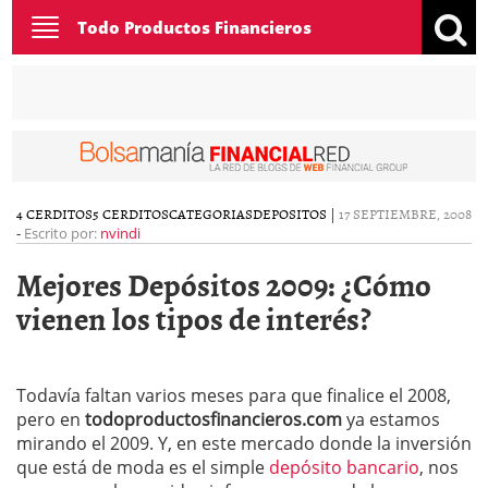
Toggle
Todo Productos Financieros
navigation
4 CERDITOS
5 CERDITOS
CATEGORIAS
DEPOSITOS
|
17 SEPTIEMBRE, 2008
-
Escrito por:
nvindi
Mejores Depósitos 2009: ¿Cómo
vienen los tipos de interés?
Todavía faltan varios meses para que finalice el 2008,
pero en
todoproductosfinancieros.com
ya estamos
mirando el 2009. Y, en este mercado donde la inversión
que está de moda es el simple
depósito bancario
, nos