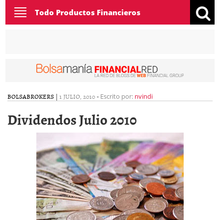
Toggle
Todo Productos Financieros
navigation
BOLSA
BROKERS
|
1 JULIO, 2010
-
Escrito por:
nvindi
Dividendos Julio 2010