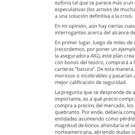
euforia tal que se parece más a u
condiciones pedir?
09/0
especulativas (los activos de much
a una solución definitiva a la crisis.
En mi opinión, aún hay ciertas cue
interrogantes acerca del alcance d
En primer lugar, luego de miles de
(recordemos, por poner un ejemplo,
la aseguradora AIG), este plan crea
con bonos del tesoro, comprará a 
carteras “basura”. De esta manera,
morosos o incobrables y pasarían a
mejor calificación de seguridad.
La pregunta que se desprende de aq
importante, es a qué precio comprar
compra a precios del mercado, los 
quebranto. Por ende, debería comp
entidades asumiendo como pérdida 
magnitud de bonos ahondaría el side
norteamericana, abriendo dudas so