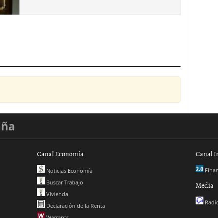
aña
Canal Economía
Canal I
Finan
Noticias Economía
Buscar Trabajo
Media
Vivienda
Radio
Declaración de la Renta
Warrants