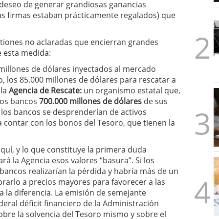
n deseo de generar grandiosas ganancias
1/2026
as firmas estaban prácticamente regalados) que
stiones no aclaradas que encierran grandes
e esta medida:
 millones de dólares inyectados al mercado
 los 85.000 millones de dólares para rescatar a
 la
Agencia de Rescate:
un organismo estatal que,
los bancos
700.000 millones de dólares
de sus
 los bancos se desprenderían de activos
 contar con los bonos del Tesoro, que tienen la
uí, y lo que constituye la primera duda
á la Agencia esos valores “basura”. Si los
bancos realizarían la pérdida y habría más de un
rarlo a precios mayores para favorecer a las
la diferencia. La emisión de semejante
ral déficit financiero de la Administración
bre la solvencia del Tesoro mismo y sobre el