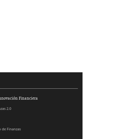
nnovación Financiera
zas 2.0
 de Finanzas