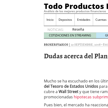
Todo Productos 
Análisis de los mejores productos financieros
Inicio
Depositos
Entidades
Cuentas
Reseña
NOTICIAS:
de SIFX:
COTIZACIONES EN STREAMING
G
Lo Que
Deben
BROKERS
VARIOS
|
23 SEPTIEMBRE, 2008
-
Esc
Saber
Dudas acerca del Pla
los
Traders
Mexicanos
Antes de
Operar
29/06/2026
Mucho se ha escuchado en los últi
Ford y GM consiguen lic
del Tesoro de Estados Unidos
para 
financieros ligados al s
cubre a
Wall Street
y que tiene ram
¿Por qué el ahorro preca
promocionadas
hipotecas subprim
Los bancos tradicionales
presión de los neobanc
Pues bien, el mercado ha reacciona
Depósitos al 4 % siguen 