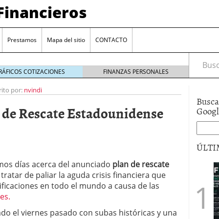
Financieros
Prestamos
Mapa del sitio
CONTACTO
Busca
RÁFICOS COTIZACIONES
FINANZAS PERSONALES
rito por:
nvindi
Busca
n de Rescate Estadounidense
Goog
ÚLTI
mos días acerca del anunciado
plan de rescate
encia bancaria: nuevas perspectivas para productos
tratar de paliar la aguda crisis financiera que
ector automotriz
26/01/2026
ificaciones en todo el mundo a causa de las
utorio sigue al alza entre los hogares?
21/01/2026
es.
 reaccionan: nuevas cuentas al 1,5 % tras la
os
12/01/2026
do el viernes pasado con subas históricas y una
vigentes en varias entidades: ¿qué plazos y