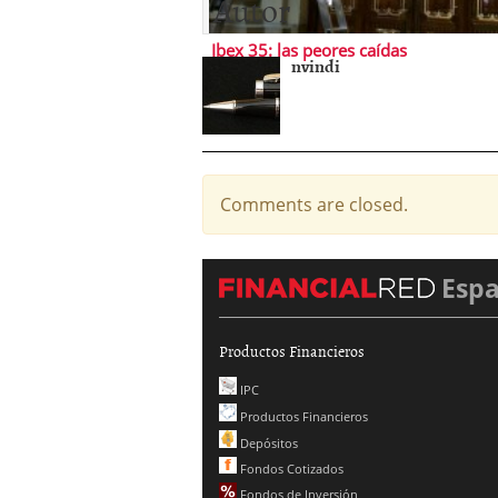
Autor
Ibex 35: las peores caídas
nvindi
Comments are closed.
Esp
Productos Financieros
IPC
Productos Financieros
Depósitos
Fondos Cotizados
Fondos de Inversión