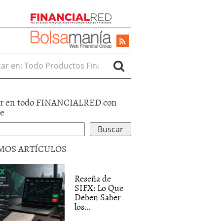
r en:
r en todo FINANCIALRED con
le
MOS ARTÍCULOS
Reseña de
SIFX: Lo Que
Deben Saber
los...