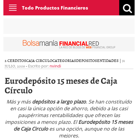
Toggle
Todo Productos Financieros
navigation
2 CERDITOS
CAJA CIRCULO
CATEGORIAS
DEPOSITOS
ENTIDADES
|
31
JULIO, 2009
-
Escrito por:
nvindi
Eurodepósito 15 meses de Caja
Círculo
Más y más
depósitos a largo plazo
. Se han constituído
en casi la única opción de ahorro, debido a las casi
paupérrimas rentabilidades que ofrecen las
imposiciones a menos plazo. El
Eurodepósito 15 meses
de Caja Circulo
es una opción, aunque no de las
mejores.