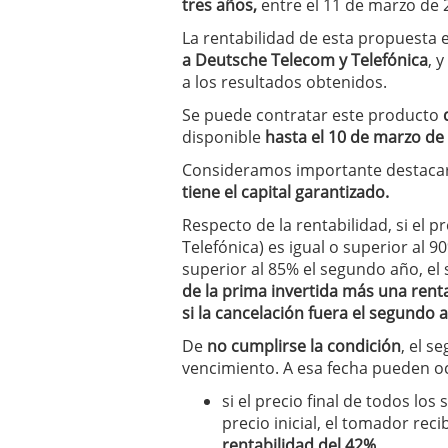
tres años,
entre el 11 de marzo de 
condiciones pedir?
09/0
La rentabilidad de esta propuesta e
a Deutsche Telecom y Telefónica
, 
a los resultados obtenidos.
Se puede contratar este producto
disponible
hasta el 10 de marzo de
Consideramos importante destacar 
tiene el capital garantizado.
Respecto de la rentabilidad, si el p
Telefónica) es igual o superior al 90
superior al 85% el segundo año, el s
de la prima invertida más una rent
si la cancelación fuera el segundo 
De
no cumplirse la condición
, el s
vencimiento. A esa fecha pueden oc
si el precio final de todos los
precio inicial, el tomador reci
rentabilidad del 42%.