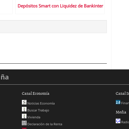
Depósitos Smart con Liquidez de Bankinter
aña
Canal Economía
Canal I
Finan
Noticias Economía
Buscar Trabajo
Media
Vivienda
Radio
Declaración de la Renta