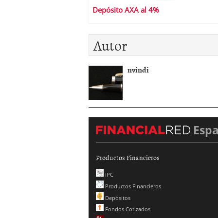
Depósito AXA al 4%
Autor
nvindi
Esp
Productos Financieros
IPC
Productos Financieros
Depósitos
Fondos Cotizados