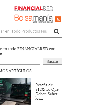
r en:
r en todo FINANCIALRED con
le
MOS ARTÍCULOS
Reseña de
SIFX: Lo Que
Deben Saber
los...