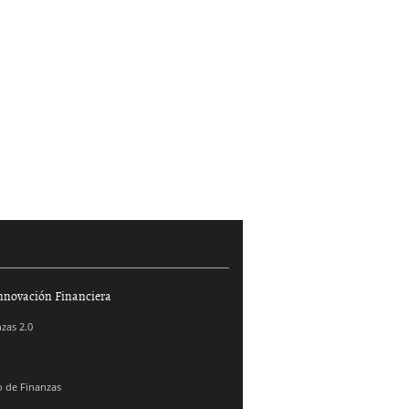
nnovación Financiera
zas 2.0
 de Finanzas