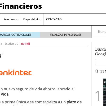
Financieros
Prestamos
Mapa del sitio
CONTACTO
Busca
RÁFICOS COTIZACIONES
FINANZAS PERSONALES
10
-
Escrito por:
nvindi
Busca
′
Goog
ÚLTI
encia bancaria: nuevas perspectivas para productos
ector automotriz
26/01/2026
un nuevo seguro de vida ahorro lanzado al
utorio sigue al alza entre los hogares?
21/01/2026
 Vida
.
 reaccionan: nuevas cuentas al 1,5 % tras la
os
12/01/2026
es a prima única y se comercializa a un
plazo de
vigentes en varias entidades: ¿qué plazos y