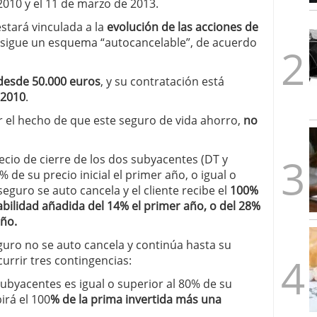
2010 y el 11 de marzo de 2013.
1/2026
stará vinculada a la
evolución de las acciones de
y sigue un esquema “autocancelable”, de acuerdo
desde 50.000 euros
, y su contratación está
 2010
.
el hecho de que este seguro de vida ahorro,
no
recio de cierre de los dos subyacentes (DT y
% de su precio inicial el primer año, o igual o
eguro se auto cancela y el cliente recibe el
100%
abilidad añadida del 14% el primer año, o del 28%
año.
eguro no se auto cancela y continúa hasta su
urrir tres contingencias:
 subyacentes es igual o superior al 80% de su
birá el 100
% de la prima invertida más una