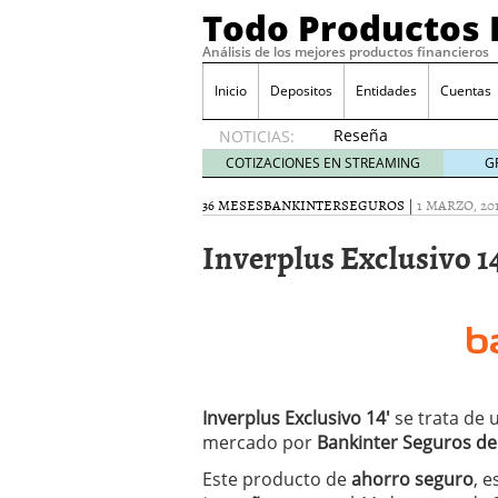
Todo Productos 
Análisis de los mejores productos financieros
Inicio
Depositos
Entidades
Cuentas
Reseña
NOTICIAS:
de SIFX:
COTIZACIONES EN STREAMING
G
Lo Que
Deben
36 MESES
BANKINTER
SEGUROS
|
1 MARZO, 20
Saber
Inverplus Exclusivo 14
los
Traders
Mexicanos
Antes de
Operar
29/06/2026
Ford y GM consiguen lic
financieros ligados al s
Inverplus Exclusivo 14′
se trata de 
¿Por qué el ahorro preca
mercado por
Bankinter Seguros de
Los bancos tradicionales
presión de los neobanc
Este producto de
ahorro seguro
, 
Depósitos al 4 % siguen 