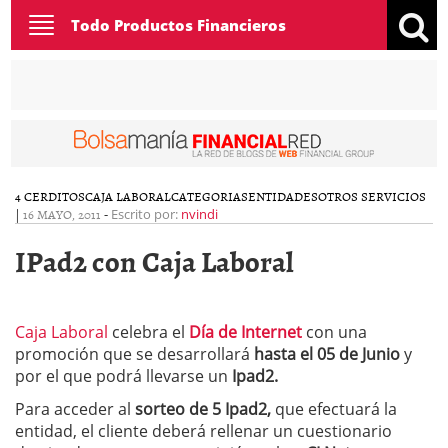
Toggle
Todo Productos Financieros
navigation
4 CERDITOS
CAJA LABORAL
CATEGORIAS
ENTIDADES
OTROS SERVICIOS
|
16 MAYO, 2011
-
Escrito por:
nvindi
IPad2 con Caja Laboral
Caja Laboral
celebra el
Día de Internet
con una
promoción que se desarrollará
hasta el 05 de Junio
y
por el que podrá llevarse un
Ipad2.
Para acceder al
sorteo de 5 Ipad2,
que efectuará la
entidad, el cliente deberá rellenar un cuestionario