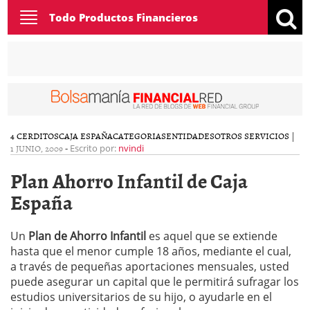
Toggle
Todo Productos Financieros
navigation
4 CERDITOS
CAJA ESPAÑA
CATEGORIAS
ENTIDADES
OTROS SERVICIOS
|
1 JUNIO, 2009
-
Escrito por:
nvindi
Plan Ahorro Infantil de Caja
España
Un
Plan de Ahorro Infantil
es aquel que se extiende
hasta que el menor cumple 18 años, mediante el cual,
a través de pequeñas aportaciones mensuales, usted
puede asegurar un capital que le permitirá sufragar los
estudios universitarios de su hijo, o ayudarle en el