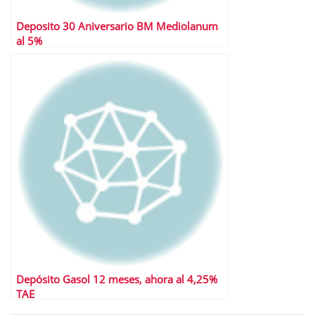
Deposito 30 Aniversario BM Mediolanum
al 5%
Depósito Gasol 12 meses, ahora al 4,25%
TAE