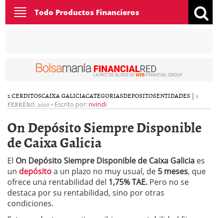
Toggle
Todo Productos Financieros
navigation
2 CERDITOS
CAIXA GALICIA
CATEGORIAS
DEPOSITOS
ENTIDADES
|
3
FEBRERO, 2010
-
Escrito por:
nvindi
On Depósito Siempre Disponible
de Caixa Galicia
El
On Depósito Siempre Disponible de Caixa Galicia
es
un
depósito
a un plazo no muy usual, de
5 meses
, que
ofrece una rentabilidad del
1,75% TAE.
Pero no se
destaca por su rentabilidad, sino por otras
condiciones.