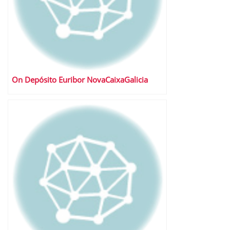
On Depósito Euribor NovaCaixaGalicia