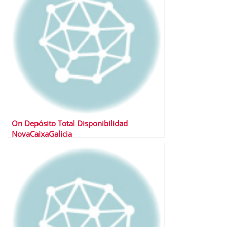
On Depósito Total Disponibilidad
NovaCaixaGalicia