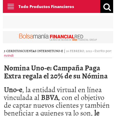
Toggle
Todo Productos Financieros
navigation
5 CERDITOS
CUENTAS INTERNET
UNO-E
|
16 FEBRERO, 2012
-
Escrito por:
nvindi
Nomina Uno-e: Campaña Paga
Extra regala el 20% de su Nómina
Uno-e
, la entidad virtual en línea
vinculada al
BBVA
, con el objetivo
de captar nuevos clientes y también
beneficiar a quienes ya lo son,
le